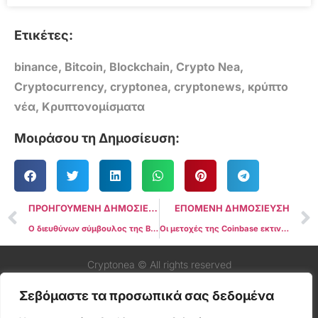
Ετικέτες:
binance
,
Bitcoin
,
Blockchain
,
Crypto Nea
,
Cryptocurrency
,
cryptonea
,
cryptonews
,
κρύπτο
νέα
,
Κρυπτονομίσματα
Μοιράσου τη Δημοσίευση:
ΠΡΟΗΓΟΥΜΕΝΗ ΔΗΜΟΣΙΕΥΣΗ
ΕΠΟΜΕΝΗ ΔΗΜΟΣΙΕΥΣΗ
Ο διευθύνων σύμβουλος της Binance αποκαλύπτει τα μελλοντικά σχέδια για το ανταλλακτήριο κρύπτο μετά την αποχώρηση του CZ
Οι μετοχές της Coinbase εκτινάσσονται σε 18-μηνο υψηλό μετά τις αποκαλύψεις της Binance
Cryptonea © All rights reserved
Σεβόμαστε τα προσωπικά σας δεδομένα