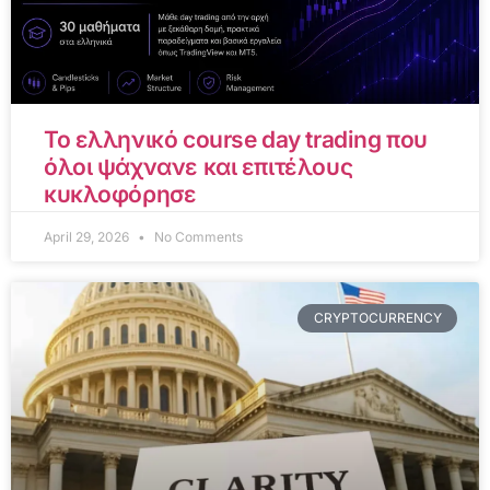
Το ελληνικό course day trading που
όλοι ψάχνανε και επιτέλους
κυκλοφόρησε
April 29, 2026
No Comments
CRYPTOCURRENCY