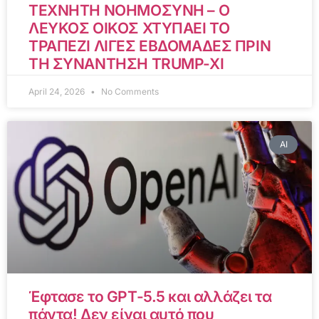
ΤΕΧΝΗΤΗ ΝΟΗΜΟΣΥΝΗ – Ο
ΛΕΥΚΟΣ ΟΙΚΟΣ ΧΤΥΠΑΕΙ ΤΟ
ΤΡΑΠΕΖΙ ΛΙΓΕΣ ΕΒΔΟΜΑΔΕΣ ΠΡΙΝ
ΤΗ ΣΥΝΑΝΤΗΣΗ TRUMP-XI
April 24, 2026
No Comments
AI
Έφτασε το GPT-5.5 και αλλάζει τα
πάντα! Δεν είναι αυτό που