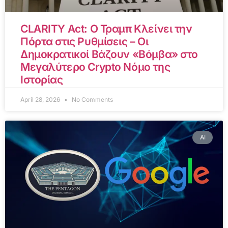
CLARITY Act: Ο Τραμπ Κλείνει την
Πόρτα στις Ρυθμίσεις – Οι
Δημοκρατικοί Βάζουν «Βόμβα» στο
Μεγαλύτερο Crypto Νόμο της
Ιστορίας
April 28, 2026
No Comments
AI