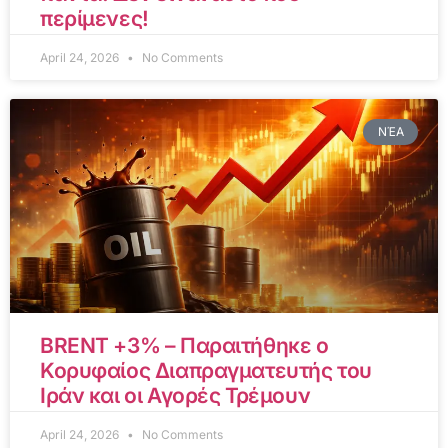
περίμενες!
April 24, 2026
No Comments
ΝΈΑ
BRENT +3% – Παραιτήθηκε ο
Κορυφαίος Διαπραγματευτής του
Ιράν και οι Αγορές Τρέμουν
April 24, 2026
No Comments