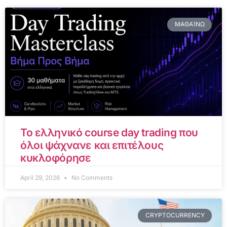
ΜΑΘΑΊΝΩ
Το ελληνικό course day trading που
όλοι ψάχνανε και επιτέλους
κυκλοφόρησε
April 29, 2026
No Comments
CRYPTOCURRENCY