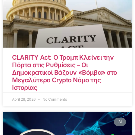
CLARITY Act: Ο Τραμπ Κλείνει την
Πόρτα στις Ρυθμίσεις – Οι
Δημοκρατικοί Βάζουν «Βόμβα» στο
Μεγαλύτερο Crypto Νόμο της
Ιστορίας
April 28, 2026
No Comments
AI