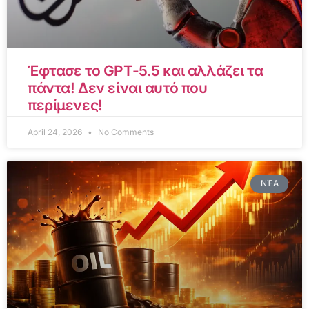
Έφτασε το GPT-5.5 και αλλάζει τα
πάντα! Δεν είναι αυτό που
περίμενες!
April 24, 2026
No Comments
ΝΈΑ