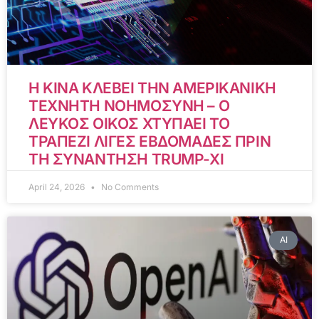
Η ΚΙΝΑ ΚΛΕΒΕΙ ΤΗΝ ΑΜΕΡΙΚΑΝΙΚΗ
ΤΕΧΝΗΤΗ ΝΟΗΜΟΣΥΝΗ – Ο
ΛΕΥΚΟΣ ΟΙΚΟΣ ΧΤΥΠΑΕΙ ΤΟ
ΤΡΑΠΕΖΙ ΛΙΓΕΣ ΕΒΔΟΜΑΔΕΣ ΠΡΙΝ
ΤΗ ΣΥΝΑΝΤΗΣΗ TRUMP-XI
April 24, 2026
No Comments
AI