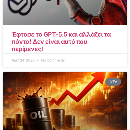
Έφτασε το GPT-5.5 και αλλάζει τα
πάντα! Δεν είναι αυτό που
περίμενες!
April 24, 2026
No Comments
ΝΈΑ