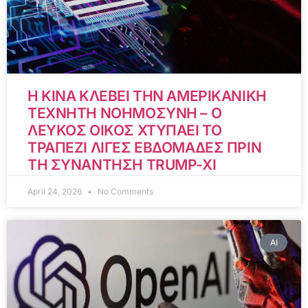
Η ΚΙΝΑ ΚΛΕΒΕΙ ΤΗΝ ΑΜΕΡΙΚΑΝΙΚΗ
ΤΕΧΝΗΤΗ ΝΟΗΜΟΣΥΝΗ – Ο
ΛΕΥΚΟΣ ΟΙΚΟΣ ΧΤΥΠΑΕΙ ΤΟ
ΤΡΑΠΕΖΙ ΛΙΓΕΣ ΕΒΔΟΜΑΔΕΣ ΠΡΙΝ
ΤΗ ΣΥΝΑΝΤΗΣΗ TRUMP-XI
April 24, 2026
No Comments
AI