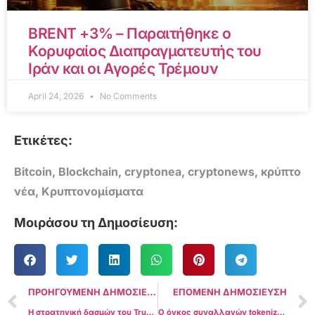
BRENT +3% – Παραιτήθηκε ο
Κορυφαίος Διαπραγματευτής του
Ιράν και οι Αγορές Τρέμουν
April 24, 2026
No Comments
Ετικέτες:
Bitcoin
,
Blockchain
,
cryptonea
,
cryptonews
,
κρύπτο
νέα
,
Κρυπτονομίσματα
Μοιράσου τη Δημοσίευση:
ΠΡΟΗΓΟΥΜΕΝΗ ΔΗΜΟΣΙΕΥΣΗ
ΕΠΟΜΕΝΗ ΔΗΜΟΣΙΕΥΣΗ
Η στρατηγική δασμών του Trump αναζωπυρώνει τη δυνατότητα του Bitcoin να ξεπεράσει το δολάριο ΗΠΑ
Ο όγκος συναλλαγών tokenized χρυσού ξεπερνά το $1 δισ. για πρώτη φορά από την τραπεζική κρίση των ΗΠΑ το 2023