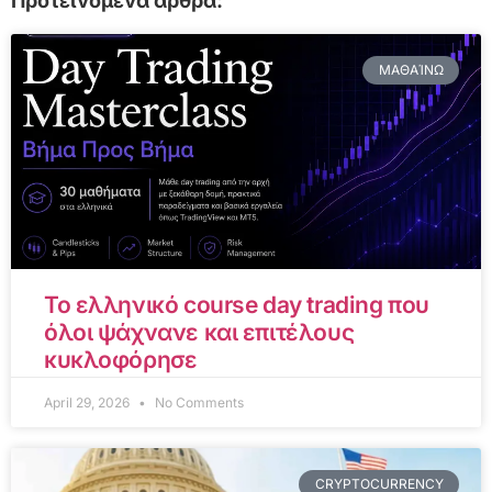
Προτεινόμενα άρθρα:
ΜΑΘΑΊΝΩ
Το ελληνικό course day trading που
όλοι ψάχνανε και επιτέλους
κυκλοφόρησε
April 29, 2026
No Comments
CRYPTOCURRENCY