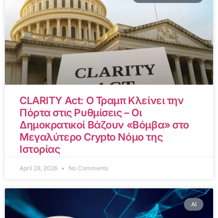
CLARITY Act: Ο Τραμπ Κλείνει την
Πόρτα στις Ρυθμίσεις – Οι
Δημοκρατικοί Βάζουν «Βόμβα» στο
Μεγαλύτερο Crypto Νόμο της
Ιστορίας
April 28, 2026
No Comments
AI