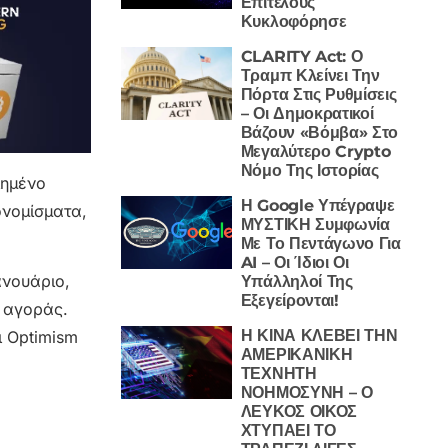
Επιτέλους
Κυκλοφόρησε
CLARITY Act: Ο
Τραμπ Κλείνει Την
Πόρτα Στις Ρυθμίσεις
– Οι Δημοκρατικοί
Βάζουν «Βόμβα» Στο
Μεγαλύτερο Crypto
Νόμο Της Ιστορίας
ιημένο
Η Google Υπέγραψε
ονομίσματα,
ΜΥΣΤΙΚΗ Συμφωνία
Με Το Πεντάγωνο Για
AI – Οι Ίδιοι Οι
ανουάριο,
Υπάλληλοί Της
Εξεγείρονται!
ς αγοράς.
Η ΚΙΝΑ ΚΛΕΒΕΙ ΤΗΝ
ι Optimism
ΑΜΕΡΙΚΑΝΙΚΗ
ΤΕΧΝΗΤΗ
ΝΟΗΜΟΣΥΝΗ – Ο
ΛΕΥΚΟΣ ΟΙΚΟΣ
ΧΤΥΠΑΕΙ ΤΟ