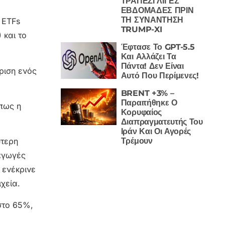
ΤΡΑΠΕΖΙ ΛΙΓΕΣ
ΕΒΔΟΜΑΔΕΣ ΠΡΙΝ
ΤΗ ΣΥΝΑΝΤΗΣΗ
 ETFs
TRUMP-XI
 και το
Έφτασε Το GPT-5.5
Και Αλλάζει Τα
Πάντα! Δεν Είναι
ριση ενός
Αυτό Που Περίμενες!
BRENT +3% –
Παραιτήθηκε Ο
όπως η
Κορυφαίος
Διαπραγματευτής Του
Ιράν Και Οι Αγορές
Τρέμουν
ύτερη
 αγωγές
 ενέκρινε
χεία.
 στο 65%,