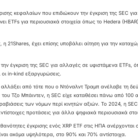
είρισης κεφαλαίων που επιδιώκουν την έγκριση της SEC για
νει ETFs για περιουσιακά στοιχεία όπως το Hedera (HBAR)
 η 21Shares, έχει επίσης υποβάλει αίτηση για την καταχώ
 την έγκριση της SEC για αλλαγές σε υφιστάμενα ETFs, 
 οι in-kind εξαργυρώσεις.
ι αλλάξει από τότε που ο Ντόναλντ Τραμπ ανέλαβε τη δε
 του Τζο Μπάιντεν, η SEC είχε καταθέσει πάνω από 100
αβιάσεις των νόμων περί κινητών αξιών. Το 2024, η SEC
αντίστοιχες προτάσεις για άλλα ψηφιακά περιουσιακά στοι
ι πιθανότητες έγκρισης ενός XRP ETF στις ΗΠΑ ανέρχονται
 είναι ακόμα υψηλότερα, στο 90% και 70% αντίστοιχα.