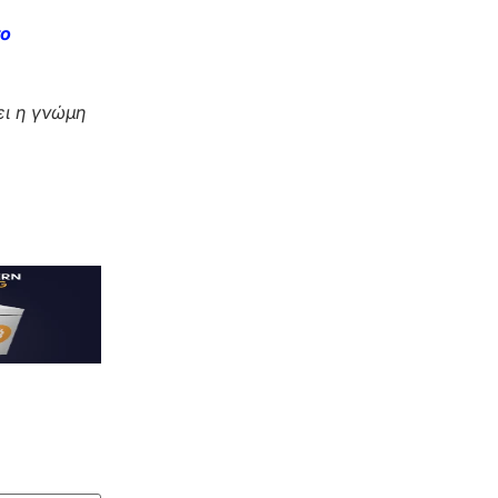
το
ι η γνώμη