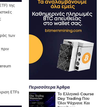
ETF) της
ιστικές
ς
οράς των
 πριν
Περισσότερα Άρθρα
γκριση ETFs
Το Ελληνικό Course
Day Trading Που
Όλοι Ψάχνανε Και