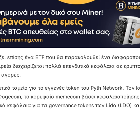
άζει επίσης ένα ETF που θα παρακολουθεί ένα διαφοροπο
ρεία διαχειρίζεται πολλά επενδυτικά κεφάλαια σε κρυπτ
 αγορές.
ικό ταμείο για το εγγενές token του Pyth Network. Τον Ι
ο Dogecoin, το κορυφαίο memecoin βάσει κεφαλαιοποίηση
κά κεφάλαια για τα governance tokens των Lido (LDO) κα