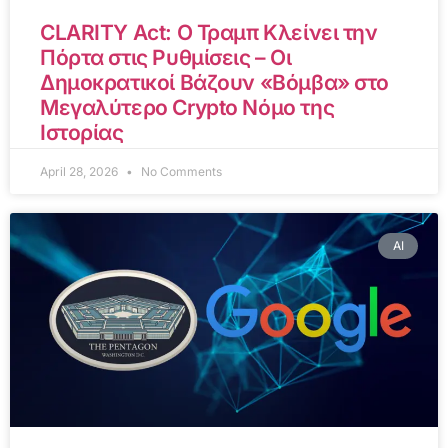
CLARITY Act: Ο Τραμπ Κλείνει την
Πόρτα στις Ρυθμίσεις – Οι
Δημοκρατικοί Βάζουν «Βόμβα» στο
Μεγαλύτερο Crypto Νόμο της
Ιστορίας
April 28, 2026
No Comments
AI