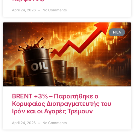
April 24, 2026
No Comments
ΝΈΑ
BRENT +3% – Παραιτήθηκε ο
Κορυφαίος Διαπραγματευτής του
Ιράν και οι Αγορές Τρέμουν
April 24, 2026
No Comments