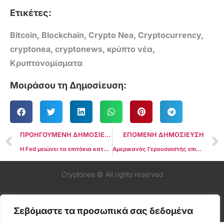
Ετικέτες:
Bitcoin
,
Blockchain
,
Crypto Nea
,
Cryptocurrency
,
cryptonea
,
cryptonews
,
κρύπτο νέα
,
Κρυπτονομίσματα
Μοιράσου τη Δημοσίευση:
ΠΡΟΗΓΟΥΜΕΝΗ ΔΗΜΟΣΙΕΥΣΗ
ΕΠΟΜΕΝΗ ΔΗΜΟΣΙΕΥΣΗ
Η Fed μειώνει τα επιτόκια κατά 25 μονάδες βάσης, αλλά οι αγορές αντιδρούν χλιαρά καθώς η κίνηση είχε ήδη προεξοφληθεί
Αμερικανός Γερουσιαστής επιτίθεται στο Binance.US για την εισαγωγή του USD1 μετά τη χάρη στον CZ
Cryptonea © All rights reserved
Σεβόμαστε τα προσωπικά σας δεδομένα