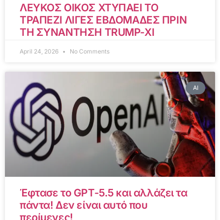
ΛΕΥΚΟΣ ΟΙΚΟΣ ΧΤΥΠΑΕΙ ΤΟ
ΤΡΑΠΕΖΙ ΛΙΓΕΣ ΕΒΔΟΜΑΔΕΣ ΠΡΙΝ
ΤΗ ΣΥΝΑΝΤΗΣΗ TRUMP-XI
April 24, 2026
No Comments
AI
Έφτασε το GPT-5.5 και αλλάζει τα
πάντα! Δεν είναι αυτό που
περίμενες!