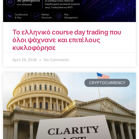
Το ελληνικό course day trading που
όλοι ψάχνανε και επιτέλους
κυκλοφόρησε
April 29, 2026
No Comments
CRYPTOCURRENCY