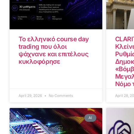
Το ελληνικό course day
CLARI
trading που όλοι
Κλείνε
ψάχνανε και επιτέλους
Ρυθμίσ
κυκλοφόρησε
Δημοκ
«Βόμβ
Μεγαλ
Νόμο 
April 29, 2026
No Comments
April 28, 
AI