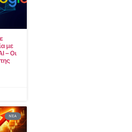
ε
α με
I – Οι
 της
ΝΈΑ