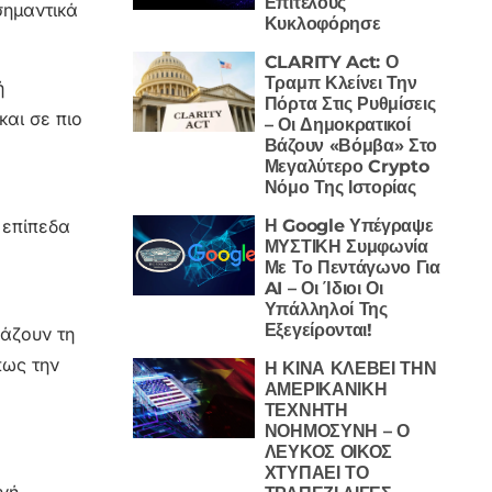
Επιτέλους
σημαντικά
Κυκλοφόρησε
CLARITY Act: Ο
Τραμπ Κλείνει Την
ή
Πόρτα Στις Ρυθμίσεις
αι σε πιο
– Οι Δημοκρατικοί
Βάζουν «Βόμβα» Στο
Μεγαλύτερο Crypto
Νόμο Της Ιστορίας
Η Google Υπέγραψε
 επίπεδα
ΜΥΣΤΙΚΗ Συμφωνία
Με Το Πεντάγωνο Για
AI – Οι Ίδιοι Οι
Υπάλληλοί Της
Εξεγείρονται!
λάζουν τη
πως την
Η ΚΙΝΑ ΚΛΕΒΕΙ ΤΗΝ
ΑΜΕΡΙΚΑΝΙΚΗ
ΤΕΧΝΗΤΗ
ΝΟΗΜΟΣΥΝΗ – Ο
ΛΕΥΚΟΣ ΟΙΚΟΣ
ΧΤΥΠΑΕΙ ΤΟ