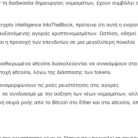
τη διαδικασία δημιουργίας νομισμάτων, έχουν συμβάλει 
pto intelligence IntoTheBlock, πρότεινε ότι αυτή η εισρο
αυξανόμενης αγοράς κρυπτονομισμάτων. Ωστόσο, οδηγεί κ
ι η προσοχή των επενδυτών σε μια μεγαλύτερη ποικιλία
 καθιερωμένα altcoins δυσκολεύονται να ανακάμψουν στα
οχή altcoins, λόγω της διάσπασης των tokens.
ί αναμορφώνουν τις ροές ρευστότητας στις αγορές
οί, σε συνδυασμό με την αύξηση των νέων νομισμάτων, αλ
σειρά ροής από το Bitcoin στο Ether και στα altcoins, ό