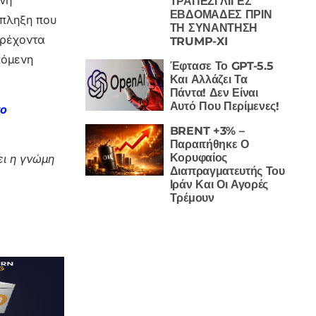
ινή
ΤΡΑΠΕΖΙ ΛΙΓΕΣ
ΕΒΔΟΜΑΔΕΣ ΠΡΙΝ
κπληξη που
ΤΗ ΣΥΝΑΝΤΗΣΗ
τρέχοντα
TRUMP-XI
πόμενη
Έφτασε Το GPT-5.5
Και Αλλάζει Τα
Πάντα! Δεν Είναι
Αυτό Που Περίμενες!
το
BRENT +3% –
Παραιτήθηκε Ο
Κορυφαίος
ι η γνώμη
Διαπραγματευτής Του
Ιράν Και Οι Αγορές
Τρέμουν