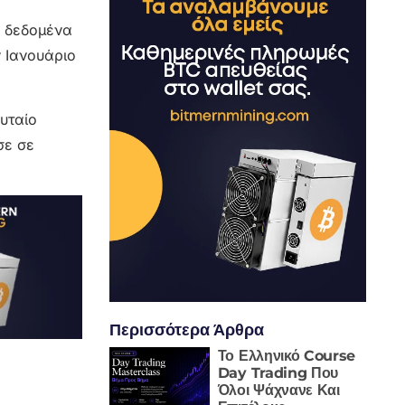
ε δεδομένα
ν Ιανουάριο
υταίο
σε σε
Περισσότερα Άρθρα
Το Ελληνικό Course
Day Trading Που
Όλοι Ψάχνανε Και