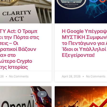
TY Act: Ο Τραμπ
Η Google Υπέγραψ
ι την Πόρτα στις
ΜΥΣΤΙΚΗ Συμφωνί
εις – Οι
το Πεντάγωνο για A
ρατικοί Βάζουν
Ίδιοι οι Υπάλληλοί
α» στο
Εξεγείρονται!
ύτερο Crypto
της Ιστορίας
2026
No Comments
April 28, 2026
No Comments
AI