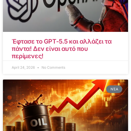
Έφτασε το GPT-5.5 και αλλάζει τα
πάντα! Δεν είναι αυτό που
περίμενες!
April 24, 2026
No Comments
ΝΈΑ