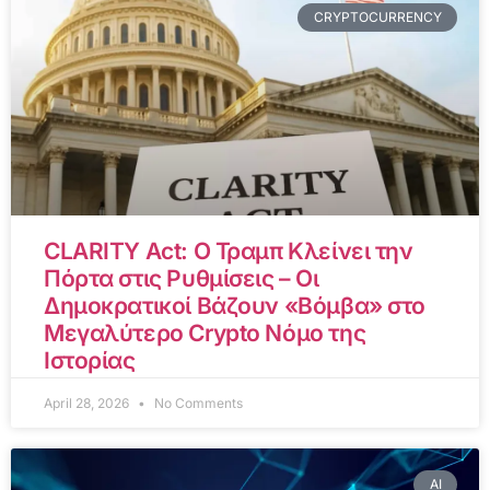
CRYPTOCURRENCY
CLARITY Act: Ο Τραμπ Κλείνει την
Πόρτα στις Ρυθμίσεις – Οι
Δημοκρατικοί Βάζουν «Βόμβα» στο
Μεγαλύτερο Crypto Νόμο της
Ιστορίας
April 28, 2026
No Comments
AI