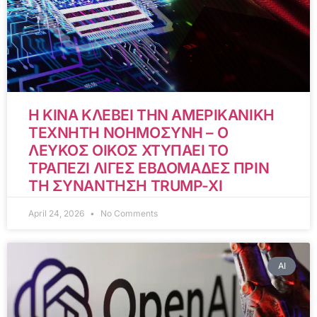
Η ΚΙΝΑ ΚΛΕΒΕΙ ΤΗΝ ΑΜΕΡΙΚΑΝΙΚΗ
ΤΕΧΝΗΤΗ ΝΟΗΜΟΣΥΝΗ – Ο
ΛΕΥΚΟΣ ΟΙΚΟΣ ΧΤΥΠΑΕΙ ΤΟ
ΤΡΑΠΕΖΙ ΛΙΓΕΣ ΕΒΔΟΜΑΔΕΣ ΠΡΙΝ
ΤΗ ΣΥΝΑΝΤΗΣΗ TRUMP-XI
April 24, 2026
No Comments
AI