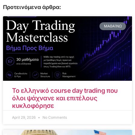
Προτεινόμενα άρθρα:
ΜΑΘΑΊΝΩ
Το ελληνικό course day trading που
όλοι ψάχνανε και επιτέλους
κυκλοφόρησε
April 29, 2026
No Comments