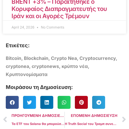
BRENT +3% – Παραιτήθηκε ο
Κορυφαίος Διαπραγματευτής του
Ιράν και οι Αγορές Τρέμουν
April 24, 2026
No Comments
Ετικέτες:
Bitcoin
,
Blockchain
,
Crypto Nea
,
Cryptocurrency
,
cryptonea
,
cryptonews
,
κρύπτο νέα
,
Κρυπτονομίσματα
Μοιράσου τη Δημοσίευση:
ΠΡΟΗΓΟΥΜΕΝΗ ΔΗΜΟΣΙΕΥΣΗ
ΕΠΟΜΕΝΗ ΔΗΜΟΣΙΕΥΣΗ
Τα ETF του Solana θα μπορούσαν να προσελκύσουν έως και 6 δισ. δολάρια τον πρώτο χρόνο καθώς το SOL μπαίνει στην “ελίτ” των crypto
Η Truth Social του Τραμπ συνεργάζεται με το Crypto.com για την κυκλοφορία της πλατφόρμας “Truth Predict”