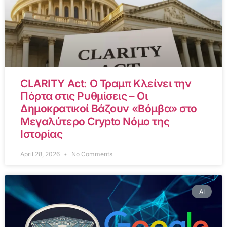
CLARITY Act: Ο Τραμπ Κλείνει την
Πόρτα στις Ρυθμίσεις – Οι
Δημοκρατικοί Βάζουν «Βόμβα» στο
Μεγαλύτερο Crypto Νόμο της
Ιστορίας
April 28, 2026
No Comments
AI