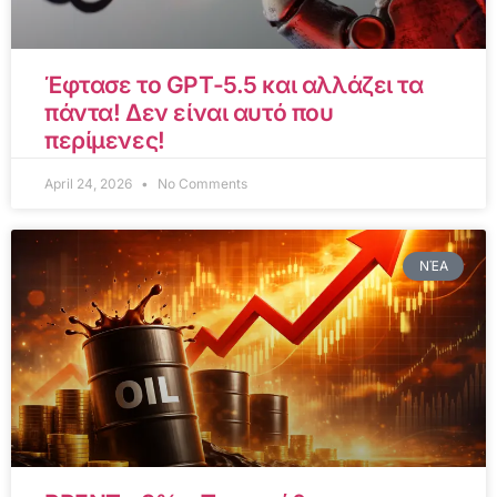
Έφτασε το GPT-5.5 και αλλάζει τα
πάντα! Δεν είναι αυτό που
περίμενες!
April 24, 2026
No Comments
ΝΈΑ