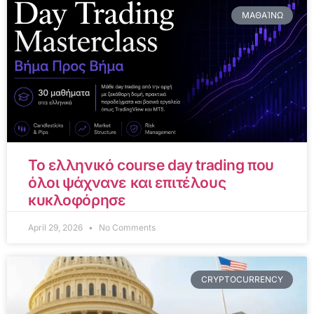
ΜΑΘΑΊΝΩ
Το ελληνικό course day trading που
όλοι ψάχνανε και επιτέλους
κυκλοφόρησε
April 29, 2026
No Comments
CRYPTOCURRENCY