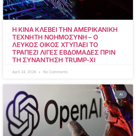
Η ΚΙΝΑ ΚΛΕΒΕΙ ΤΗΝ ΑΜΕΡΙΚΑΝΙΚΗ
ΤΕΧΝΗΤΗ ΝΟΗΜΟΣΥΝΗ – Ο
ΛΕΥΚΟΣ ΟΙΚΟΣ ΧΤΥΠΑΕΙ ΤΟ
ΤΡΑΠΕΖΙ ΛΙΓΕΣ ΕΒΔΟΜΑΔΕΣ ΠΡΙΝ
ΤΗ ΣΥΝΑΝΤΗΣΗ TRUMP-XI
April 24, 2026
No Comments
AI