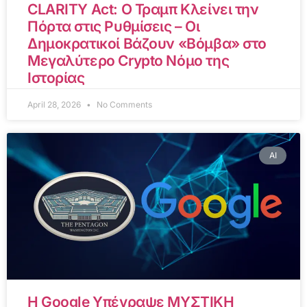
CLARITY Act: Ο Τραμπ Κλείνει την
Πόρτα στις Ρυθμίσεις – Οι
Δημοκρατικοί Βάζουν «Βόμβα» στο
Μεγαλύτερο Crypto Νόμο της
Ιστορίας
April 28, 2026
No Comments
AI
Η Google Υπέγραψε ΜΥΣΤΙΚΗ