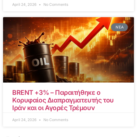
April 24, 2026
No Comments
ΝΈΑ
BRENT +3% – Παραιτήθηκε ο
Κορυφαίος Διαπραγματευτής του
Ιράν και οι Αγορές Τρέμουν
April 24, 2026
No Comments