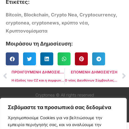
Ετικέτες:
Bitcoin
,
Blockchain
,
Crypto Nea
,
Cryptocurrency
,
cryptonea
,
cryptonews
,
κρύπτο νέα
,
Κρυπτονομίσματα
Μοιράσου τη Δημοσίευση:
ΠΡΟΗΓΟΥΜΕΝΗ ΔΗΜΟΣΙΕΥΣΗ
ΕΠΟΜΕΝΗ ΔΗΜΟΣΙΕΥΣΗ
Η έξοδος του CZ και η συμφωνία με την Binance προκαλούν ρευστοποίηση $175 εκατομμυρίων σε long θέσεις κρύπτο
Ο νέος Διευθύνων Σύμβουλος της Binance, Richard Teng, υπογραμμίζει ένα ισχυρό θεμέλιο για το μέλλον
Cryptonea © All rights reserved
Σεβόμαστε τα προσωπικά σας δεδομένα
Χρησιμοποιούμε Cookies για να βελτιώσουμε την
εμπειρία περιήγησής σας, και να αναλύουμε την