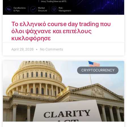
Το ελληνικό course day trading που
όλοι ψάχνανε και επιτέλους
κυκλοφόρησε
April 29, 2026
No Comments
CRYPTOCURRENCY