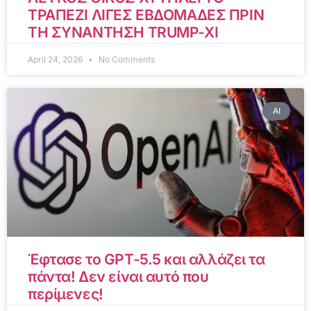
ΤΡΑΠΕΖΙ ΛΙΓΕΣ ΕΒΔΟΜΑΔΕΣ ΠΡΙΝ
ΤΗ ΣΥΝΑΝΤΗΣΗ TRUMP-XI
April 24, 2026
No Comments
AI
Έφτασε το GPT-5.5 και αλλάζει τα
πάντα! Δεν είναι αυτό που
περίμενες!