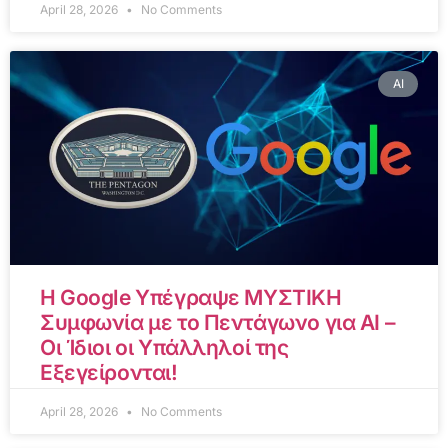
April 28, 2026
No Comments
AI
Η Google Υπέγραψε ΜΥΣΤΙΚΗ
Συμφωνία με το Πεντάγωνο για AI –
Οι Ίδιοι οι Υπάλληλοί της
Εξεγείρονται!
April 28, 2026
No Comments