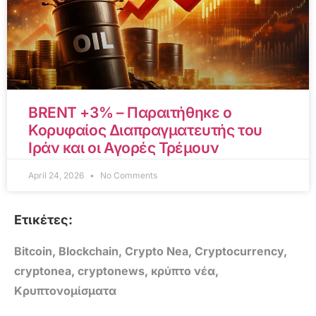
BRENT +3% – Παραιτήθηκε ο
Κορυφαίος Διαπραγματευτής του
Ιράν και οι Αγορές Τρέμουν
April 24, 2026
No Comments
Ετικέτες:
Bitcoin
,
Blockchain
,
Crypto Nea
,
Cryptocurrency
,
cryptonea
,
cryptonews
,
κρύπτο νέα
,
Κρυπτονομίσματα