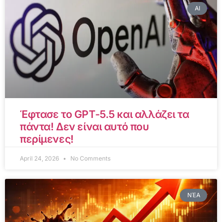
AI
Έφτασε το GPT-5.5 και αλλάζει τα
πάντα! Δεν είναι αυτό που
περίμενες!
April 24, 2026
No Comments
ΝΈΑ