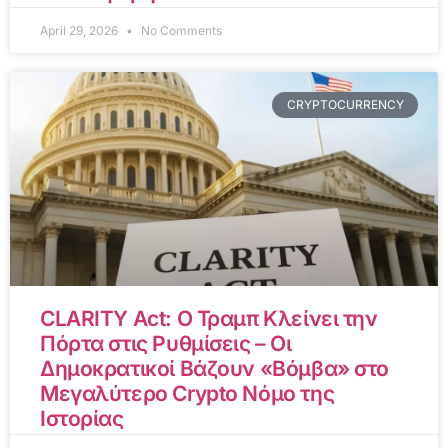
April 29, 2026
No Comments
CRYPTOCURRENCY
CLARITY Act: Ο Τραμπ Κλείνει την
Πόρτα στις Ρυθμίσεις – Οι
Δημοκρατικοί Βάζουν «Βόμβα» στο
Μεγαλύτερο Crypto Νόμο της
Ιστορίας