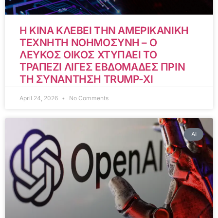
Η ΚΙΝΑ ΚΛΕΒΕΙ ΤΗΝ ΑΜΕΡΙΚΑΝΙΚΗ
ΤΕΧΝΗΤΗ ΝΟΗΜΟΣΥΝΗ – Ο
ΛΕΥΚΟΣ ΟΙΚΟΣ ΧΤΥΠΑΕΙ ΤΟ
ΤΡΑΠΕΖΙ ΛΙΓΕΣ ΕΒΔΟΜΑΔΕΣ ΠΡΙΝ
ΤΗ ΣΥΝΑΝΤΗΣΗ TRUMP-XI
April 24, 2026
No Comments
AI