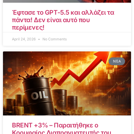
Έφτασε το GPT-5.5 και αλλάζει τα
πάντα! Δεν είναι αυτό που
περίμενες!
April 24, 2026
No Comments
ΝΈΑ
BRENT +3% – Παραιτήθηκε ο
Κορυφαίος Διαπραγματευτής του