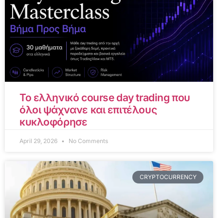
Το ελληνικό course day trading που
όλοι ψάχνανε και επιτέλους
κυκλοφόρησε
April 29, 2026
No Comments
CRYPTOCURRENCY