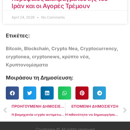
Ιράν και οι Αγορές Τρέμουν
April 24, 2026
No Comments
Ετικέτες:
Bitcoin
,
Blockchain
,
Crypto Nea
,
Cryptocurrency
,
cryptonea
,
cryptonews
,
κρύπτο νέα
,
Κρυπτονομίσματα
Μοιράσου τη Δημοσίευση:
ΠΡΟΗΓΟΥΜΕΝΗ ΔΗΜΟΣΙΕΥΣΗ
ΕΠΟΜΕΝΗ ΔΗΜΟΣΙΕΥΣΗ
Η βιομηχανία crypto αντιμετωπίζει με σκεπτικισμό το memecoin που προωθείται στα μέσα κοινωνικής δικτύωσης του Τραμπ
Η πιθανότητα να δημιουργήσουν ένα στρατηγικό αποθεματικό Bitcoin στις ΗΠΑ αυξάνεται στα ύψη στις αγορές στοιχημάτων
Cryptonea © All rights reserved