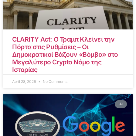
CLARITY Act: Ο Τραμπ Κλείνει την
Πόρτα στις Ρυθμίσεις – Οι
Δημοκρατικοί Βάζουν «Βόμβα» στο
Μεγαλύτερο Crypto Νόμο της
Ιστορίας
April 28, 2026
No Comments
AI