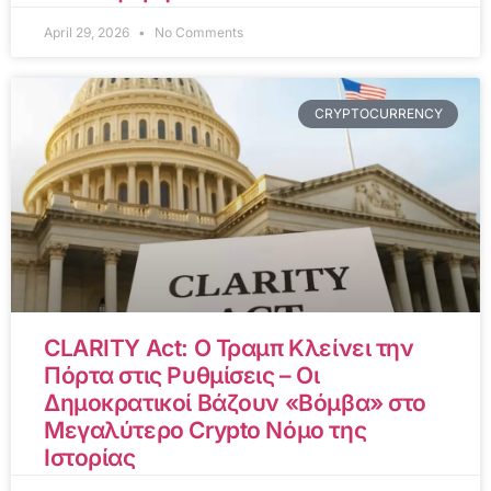
April 29, 2026
No Comments
CRYPTOCURRENCY
CLARITY Act: Ο Τραμπ Κλείνει την
Πόρτα στις Ρυθμίσεις – Οι
Δημοκρατικοί Βάζουν «Βόμβα» στο
Μεγαλύτερο Crypto Νόμο της
Ιστορίας