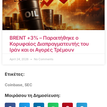
BRENT +3% – Παραιτήθηκε ο
Κορυφαίος Διαπραγματευτής του
Ιράν και οι Αγορές Τρέμουν
April 24, 2026
No Comments
Ετικέτες:
Coinbase
,
SEC
Μοιράσου τη Δημοσίευση: