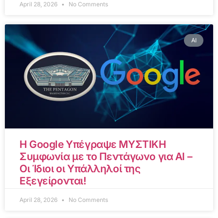
April 28, 2026
No Comments
AI
Η Google Υπέγραψε ΜΥΣΤΙΚΗ
Συμφωνία με το Πεντάγωνο για AI –
Οι Ίδιοι οι Υπάλληλοί της
Εξεγείρονται!
April 28, 2026
No Comments