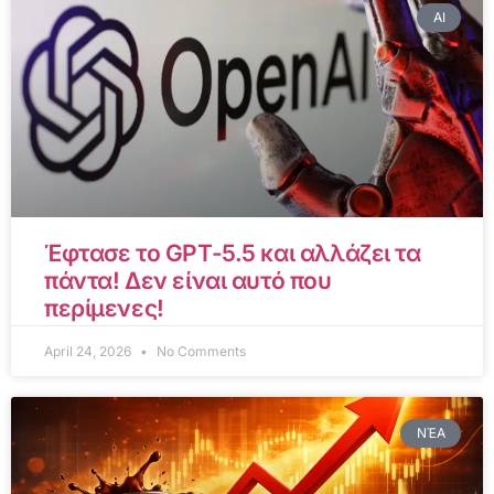
AI
Έφτασε το GPT-5.5 και αλλάζει τα
πάντα! Δεν είναι αυτό που
περίμενες!
April 24, 2026
No Comments
ΝΈΑ