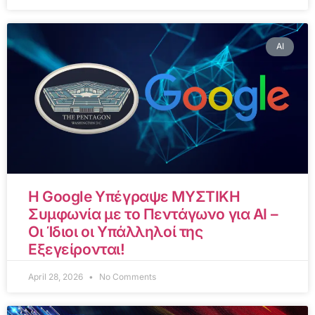
AI
Η Google Υπέγραψε ΜΥΣΤΙΚΗ
Συμφωνία με το Πεντάγωνο για AI –
Οι Ίδιοι οι Υπάλληλοί της
Εξεγείρονται!
April 28, 2026
No Comments