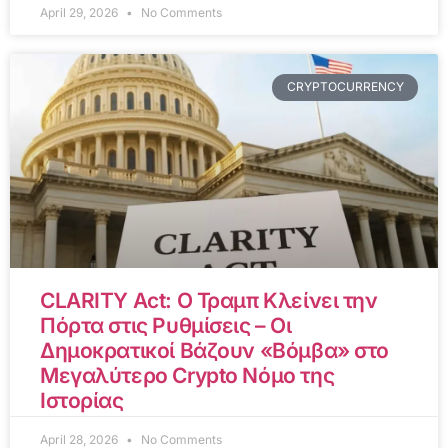
April 29, 2026
No Comments
CRYPTOCURRENCY
CLARITY Act: Ο Τραμπ Κλείνει την
Πόρτα στις Ρυθμίσεις – Οι
Δημοκρατικοί Βάζουν «Βόμβα» στο
Μεγαλύτερο Crypto Νόμο της
Ιστορίας
April 28, 2026
No Comments