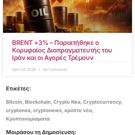
BRENT +3% – Παραιτήθηκε ο
Κορυφαίος Διαπραγματευτής του
Ιράν και οι Αγορές Τρέμουν
April 24, 2026
No Comments
Ετικέτες:
Bitcoin
,
Blockchain
,
Crypto Nea
,
Cryptocurrency
,
cryptonea
,
cryptonews
,
κρύπτο νέα
,
Κρυπτονομίσματα
Μοιράσου τη Δημοσίευση: