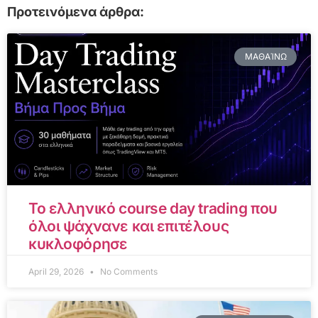
Προτεινόμενα άρθρα:
ΜΑΘΑΊΝΩ
Το ελληνικό course day trading που
όλοι ψάχνανε και επιτέλους
κυκλοφόρησε
April 29, 2026
No Comments