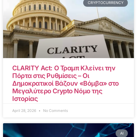
CRYPTOCURRENCY
CLARITY Act: Ο Τραμπ Κλείνει την
Πόρτα στις Ρυθμίσεις – Οι
Δημοκρατικοί Βάζουν «Βόμβα» στο
Μεγαλύτερο Crypto Νόμο της
Ιστορίας
April 28, 2026
No Comments
AI