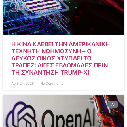
Η ΚΙΝΑ ΚΛΕΒΕΙ ΤΗΝ ΑΜΕΡΙΚΑΝΙΚΗ
ΤΕΧΝΗΤΗ ΝΟΗΜΟΣΥΝΗ – Ο
ΛΕΥΚΟΣ ΟΙΚΟΣ ΧΤΥΠΑΕΙ ΤΟ
ΤΡΑΠΕΖΙ ΛΙΓΕΣ ΕΒΔΟΜΑΔΕΣ ΠΡΙΝ
ΤΗ ΣΥΝΑΝΤΗΣΗ TRUMP-XI
April 24, 2026
No Comments
AI