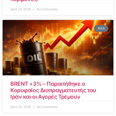
April 24, 2026
No Comments
ΝΈΑ
BRENT +3% – Παραιτήθηκε ο
Κορυφαίος Διαπραγματευτής του
Ιράν και οι Αγορές Τρέμουν
April 24, 2026
No Comments