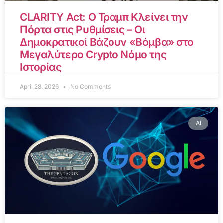
CLARITY Act: Ο Τραμπ Κλείνει την
Πόρτα στις Ρυθμίσεις – Οι
Δημοκρατικοί Βάζουν «Βόμβα» στο
Μεγαλύτερο Crypto Νόμο της
Ιστορίας
April 28, 2026
No Comments
AI