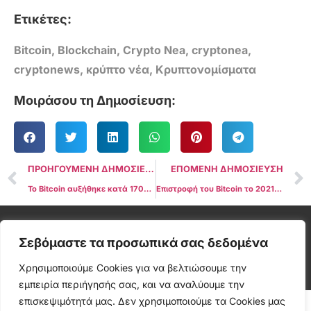
Ετικέτες:
Bitcoin
,
Blockchain
,
Crypto Nea
,
cryptonea
,
cryptonews
,
κρύπτο νέα
,
Κρυπτονομίσματα
Μοιράσου τη Δημοσίευση:
ΠΡΟΗΓΟΥΜΕΝΗ ΔΗΜΟΣΙΕΥΣΗ
ΕΠΟΜΕΝΗ ΔΗΜΟΣΙΕΥΣΗ
Το Bitcoin αυξήθηκε κατά 170% από τη δήλωση «Last Gasp» της ΕΚΤ στα 16,4 χιλιάδες $
Επιστροφή του Bitcoin το 2021: Οι γερασμένες φάλαινες BTC επανεμφανίζονται, αλλά τι σημαίνει αυτό;
Cryptonea © All rights reserved
Σεβόμαστε τα προσωπικά σας δεδομένα
Χρησιμοποιούμε Cookies για να βελτιώσουμε την
εμπειρία περιήγησής σας, και να αναλύουμε την
επισκεψιμότητά μας. Δεν χρησιμοποιούμε τα Cookies μας