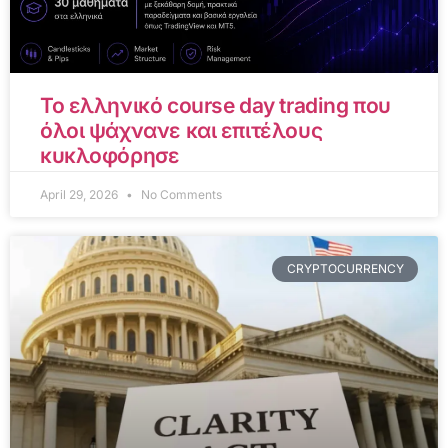
Το ελληνικό course day trading που
όλοι ψάχνανε και επιτέλους
κυκλοφόρησε
April 29, 2026
No Comments
CRYPTOCURRENCY