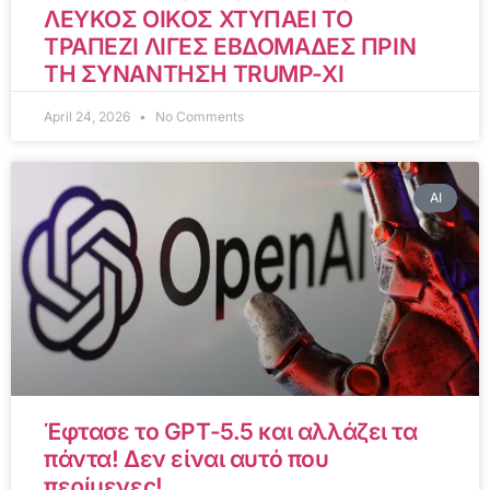
ΛΕΥΚΟΣ ΟΙΚΟΣ ΧΤΥΠΑΕΙ ΤΟ
ΤΡΑΠΕΖΙ ΛΙΓΕΣ ΕΒΔΟΜΑΔΕΣ ΠΡΙΝ
ΤΗ ΣΥΝΑΝΤΗΣΗ TRUMP-XI
April 24, 2026
No Comments
AI
Έφτασε το GPT-5.5 και αλλάζει τα
πάντα! Δεν είναι αυτό που
περίμενες!