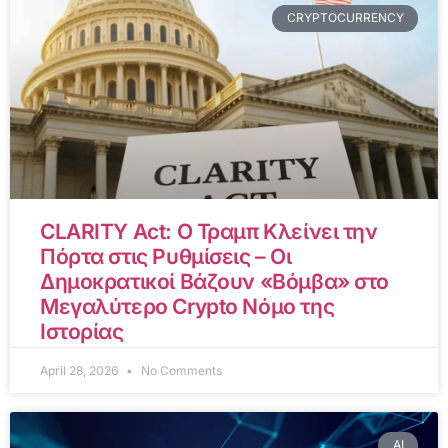
CRYPTOCURRENCY
CLARITY Act: Ο Τραμπ Κλείνει την
Πόρτα στις Ρυθμίσεις – Οι
Δημοκρατικοί Βάζουν «Βόμβα» στο
Μεγαλύτερο Crypto Νόμο της
Ιστορίας
April 28, 2026
No Comments
AI