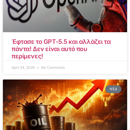
Έφτασε το GPT-5.5 και αλλάζει τα
πάντα! Δεν είναι αυτό που
περίμενες!
April 24, 2026
No Comments
ΝΈΑ