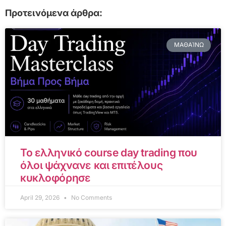
Προτεινόμενα άρθρα:
ΜΑΘΑΊΝΩ
Το ελληνικό course day trading που
όλοι ψάχνανε και επιτέλους
κυκλοφόρησε
April 29, 2026
No Comments