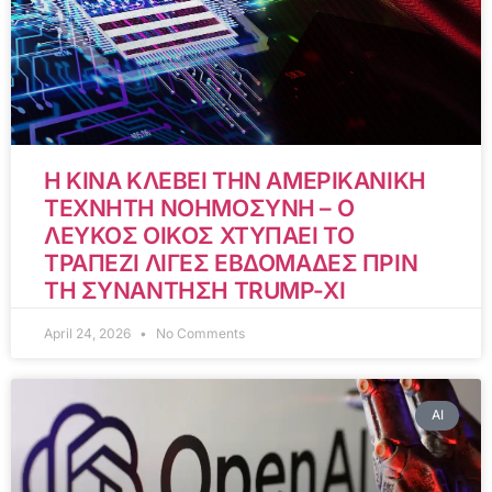
Η ΚΙΝΑ ΚΛΕΒΕΙ ΤΗΝ ΑΜΕΡΙΚΑΝΙΚΗ
ΤΕΧΝΗΤΗ ΝΟΗΜΟΣΥΝΗ – Ο
ΛΕΥΚΟΣ ΟΙΚΟΣ ΧΤΥΠΑΕΙ ΤΟ
ΤΡΑΠΕΖΙ ΛΙΓΕΣ ΕΒΔΟΜΑΔΕΣ ΠΡΙΝ
ΤΗ ΣΥΝΑΝΤΗΣΗ TRUMP-XI
April 24, 2026
No Comments
AI