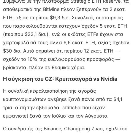
Σύμφωνα με την πλατφόρμα Strategic ETH Reserve, τα
αποθεματικά της BitMine πλέον ξεπερνούν τα 2 εκατ.
ETH, αξίας περίπου $9,3 δισ. Συνολικά, οι εταιρείες
που παρακολουθούνται κατέχουν σχεδόν 5 εκατ. ETH
(περίπου $22,1 δισ.), ενώ οι εκδότες ETFs έχουν στα
χαρτοφυλάκιά τους άλλα 6,6 εκατ. ETH, αξίας σχεδόν
$30 δισ. Αυτό σημαίνει ότι περίπου 12 εκατ. ETH —
σχεδόν το 10% της κυκλοφορούσας προσφοράς —
βρίσκονται πλέον σε θεσμικά χέρια.
Η σύγκριση του CZ: Κρυπτοαγορά vs Nvidia
Η συνολική κεφαλαιοποίηση της αγοράς
κρυπτονομισμάτων ανέβηκε ξανά πάνω από τα $4,1
τρισ. αυτή την εβδομάδα, επίπεδα που είχαν
εμφανιστεί ξανά τον Ιούλιο και τον Αύγουστο.
Ο συνιδρυτής της Binance, Changpeng Zhao, σχολίασε