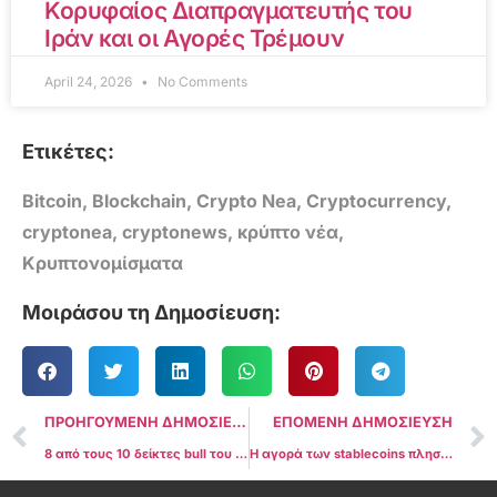
Κορυφαίος Διαπραγματευτής του
Ιράν και οι Αγορές Τρέμουν
April 24, 2026
No Comments
Ετικέτες:
Bitcoin
,
Blockchain
,
Crypto Nea
,
Cryptocurrency
,
cryptonea
,
cryptonews
,
κρύπτο νέα
,
Κρυπτονομίσματα
Μοιράσου τη Δημοσίευση:
ΠΡΟΗΓΟΥΜΕΝΗ ΔΗΜΟΣΙΕΥΣΗ
ΕΠΟΜΕΝΗ ΔΗΜΟΣΙΕΥΣΗ
8 από τους 10 δείκτες bull του Bitcoin γίνονται πτωτικοί, παρότι το BTC ανακάμπτει στα $116.000
Η αγορά των stablecoins πλησιάζει τα $300 δισ. — Αλλά ποιος μετράει σωστά;