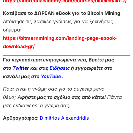
https://andreouacademy.com/courses/blockchain-2/
Κατέβασε το ΔΩΡΕΑΝ eBook για το Bitcoin Mining
Απόκτησε τις βασικές γνώσεις για να ξεκινήσεις
σήμερα:
https://bitmernmining.com/landing-page-ebook-
download-gr/
Γ
ια περισσότερα ενημερωμένα νέα, βρείτε μας
στο
Twitter
και στις
Ειδήσεις
ή εγγραφείτε στο
κανάλι μας
στο YouTube
.
Ποια είναι η γνώμη σας για το συγκεκριμένο
θέμα;
Αφήστε μας το σχόλιο σας από κάτω!
Πάντα
μας ενδιαφέρει η γνώμη σας!
Αρθρογράφος:
Dimitrios Alexandridis