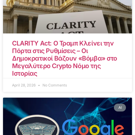
CLARITY Act: Ο Τραμπ Κλείνει την
Πόρτα στις Ρυθμίσεις – Οι
Δημοκρατικοί Βάζουν «Βόμβα» στο
Μεγαλύτερο Crypto Νόμο της
Ιστορίας
April 28, 2026
No Comments
AI