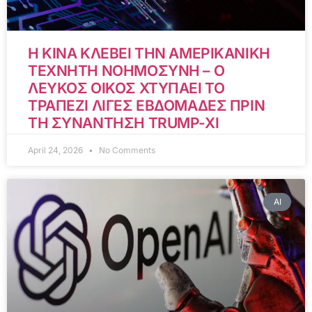
Η ΚΙΝΑ ΚΛΕΒΕΙ ΤΗΝ ΑΜΕΡΙΚΑΝΙΚΗ
ΤΕΧΝΗΤΗ ΝΟΗΜΟΣΥΝΗ – Ο
ΛΕΥΚΟΣ ΟΙΚΟΣ ΧΤΥΠΑΕΙ ΤΟ
ΤΡΑΠΕΖΙ ΛΙΓΕΣ ΕΒΔΟΜΑΔΕΣ ΠΡΙΝ
ΤΗ ΣΥΝΑΝΤΗΣΗ TRUMP-XI
April 24, 2026
No Comments
AI