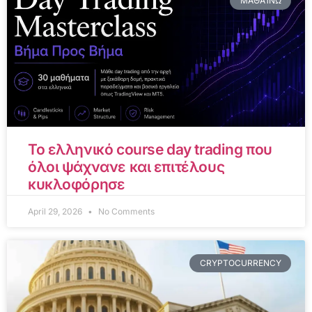
ΜΑΘΑΊΝΩ
Το ελληνικό course day trading που
όλοι ψάχνανε και επιτέλους
κυκλοφόρησε
April 29, 2026
No Comments
CRYPTOCURRENCY