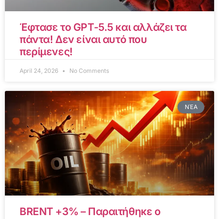
Έφτασε το GPT-5.5 και αλλάζει τα
πάντα! Δεν είναι αυτό που
περίμενες!
April 24, 2026
No Comments
ΝΈΑ
BRENT +3% – Παραιτήθηκε ο