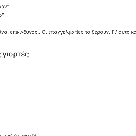
ρον”
ο”
ι επικίνδυνος.. Οι επαγγελματίες το ξέρουν. Γι’ αυτό κ
ς γιορτές