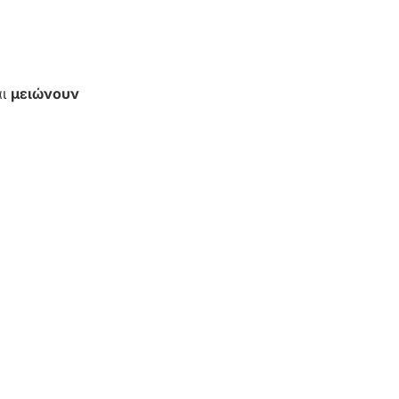
αι
μειώνουν