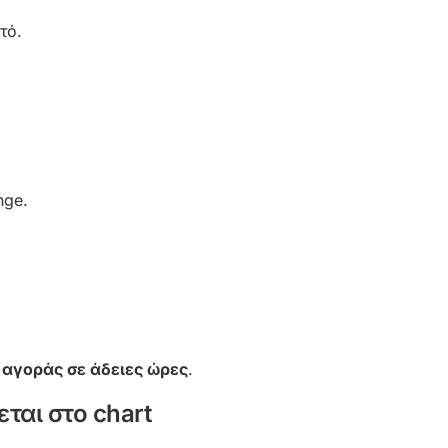
τό.
nge.
 αγοράς σε άδειες ώρες
.
εται στο chart