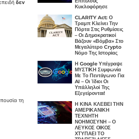
Επιτέλους
 επειδή
δεν
Κυκλοφόρησε
CLARITY Act: Ο
Τραμπ Κλείνει Την
Πόρτα Στις Ρυθμίσεις
– Οι Δημοκρατικοί
Βάζουν «Βόμβα» Στο
Μεγαλύτερο Crypto
Νόμο Της Ιστορίας
Η Google Υπέγραψε
ΜΥΣΤΙΚΗ Συμφωνία
Με Το Πεντάγωνο Για
AI – Οι Ίδιοι Οι
Υπάλληλοί Της
Εξεγείρονται!
απουσία τη
Η ΚΙΝΑ ΚΛΕΒΕΙ ΤΗΝ
ΑΜΕΡΙΚΑΝΙΚΗ
ΤΕΧΝΗΤΗ
ΝΟΗΜΟΣΥΝΗ – Ο
ΛΕΥΚΟΣ ΟΙΚΟΣ
ΧΤΥΠΑΕΙ ΤΟ