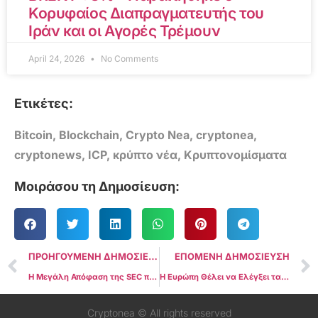
Κορυφαίος Διαπραγματευτής του
Ιράν και οι Αγορές Τρέμουν
April 24, 2026
No Comments
Ετικέτες:
Bitcoin
,
Blockchain
,
Crypto Nea
,
cryptonea
,
cryptonews
,
ICP
,
κρύπτο νέα
,
Κρυπτονομίσματα
Μοιράσου τη Δημοσίευση:
ΠΡΟΗΓΟΥΜΕΝΗ ΔΗΜΟΣΙΕΥΣΗ
ΕΠΟΜΕΝΗ ΔΗΜΟΣΙΕΥΣΗ
Η Μεγάλη Απόφαση της SEC που Μπορεί να Αλλάξει τα Πάντα για το XRP
Η Ευρώπη Θέλει να Ελέγξει τα Πάντα: Από τη Ρύθμιση στην Οικονομική Επιτήρηση των Crypto
Cryptonea © All rights reserved