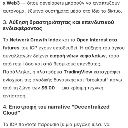
x Web3
— όπου developers μπορούν να αναπτύξουν
αυτόνομα, έξυπνα συστήματα μέσα στο ίδιο το δίκτυο.
3.
Αύξηση δραστηριότητας και επενδυτικού
ενδιαφέροντος
Το
Network Growth Index
και το
Open Interest στα
futures
του ICP έχουν εκτοξευθεί. Η αύξηση του όγκου
συναλλαγών δείχνει
εισροή νέων κεφαλαίων
, τόσο
από retail όσο και από θεσμικούς επενδυτές.
Παράλληλα, η πλατφόρμα
TradingView
καταγράφει
ενίσχυση της ανοδικής δυναμικής και “breakout” πάνω
από τη ζώνη των
$6.00
— μια κρίσιμη τεχνική
αντίσταση.
4.
Επιστροφή του narrative “Decentralized
Cloud”
Το ICP πάντοτε παρουσίαζε μια μεγάλη ιδέα: να