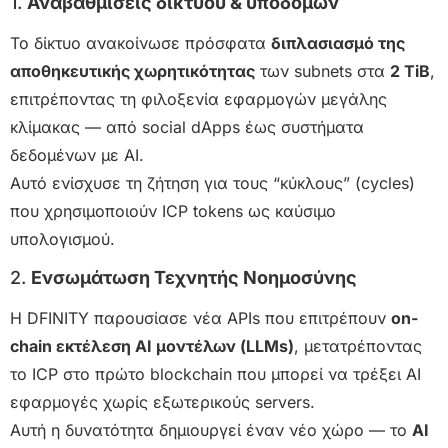
1.
Αναβαθμίσεις δικτύου & υποδομών
Το δίκτυο ανακοίνωσε πρόσφατα
διπλασιασμό της
αποθηκευτικής χωρητικότητας
των subnets στα
2 TiB
,
επιτρέποντας τη φιλοξενία εφαρμογών μεγάλης
κλίμακας — από social dApps έως συστήματα
δεδομένων με AI.
Αυτό ενίσχυσε τη ζήτηση για τους “κύκλους” (cycles)
που χρησιμοποιούν ICP tokens ως καύσιμο
υπολογισμού.
2.
Ενσωμάτωση Τεχνητής Νοημοσύνης
Η DFINITY παρουσίασε νέα APIs που επιτρέπουν
on-
chain εκτέλεση AI μοντέλων (LLMs)
, μετατρέποντας
το ICP στο πρώτο blockchain που μπορεί να τρέξει AI
εφαρμογές χωρίς εξωτερικούς servers.
Αυτή η δυνατότητα δημιουργεί έναν νέο χώρο — το
AI