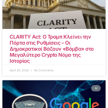
CLARITY Act: Ο Τραμπ Κλείνει την
Πόρτα στις Ρυθμίσεις – Οι
Δημοκρατικοί Βάζουν «Βόμβα» στο
Μεγαλύτερο Crypto Νόμο της
Ιστορίας
April 28, 2026
No Comments
AI