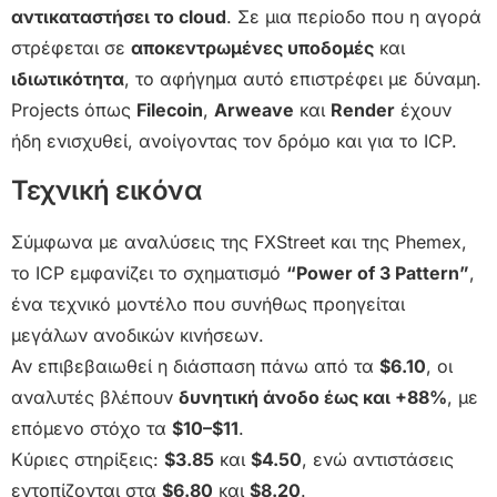
αντικαταστήσει το cloud
. Σε μια περίοδο που η αγορά
στρέφεται σε
αποκεντρωμένες υποδομές
και
ιδιωτικότητα
, το αφήγημα αυτό επιστρέφει με δύναμη.
Projects όπως
Filecoin
,
Arweave
και
Render
έχουν
ήδη ενισχυθεί, ανοίγοντας τον δρόμο και για το ICP.
Τεχνική εικόνα
Σύμφωνα με αναλύσεις της FXStreet και της Phemex,
το ICP εμφανίζει το σχηματισμό
“Power of 3 Pattern”
,
ένα τεχνικό μοντέλο που συνήθως προηγείται
μεγάλων ανοδικών κινήσεων.
Αν επιβεβαιωθεί η διάσπαση πάνω από τα
$6.10
, οι
αναλυτές βλέπουν
δυνητική άνοδο έως και +88%
, με
επόμενο στόχο τα
$10–$11
.
Κύριες στηρίξεις:
$3.85
και
$4.50
, ενώ αντιστάσεις
εντοπίζονται στα
$6.80
και
$8.20
.