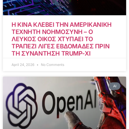
Η ΚΙΝΑ ΚΛΕΒΕΙ ΤΗΝ ΑΜΕΡΙΚΑΝΙΚΗ
ΤΕΧΝΗΤΗ ΝΟΗΜΟΣΥΝΗ – Ο
ΛΕΥΚΟΣ ΟΙΚΟΣ ΧΤΥΠΑΕΙ ΤΟ
ΤΡΑΠΕΖΙ ΛΙΓΕΣ ΕΒΔΟΜΑΔΕΣ ΠΡΙΝ
ΤΗ ΣΥΝΑΝΤΗΣΗ TRUMP-XI
April 24, 2026
No Comments
AI