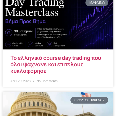
ΜΑΘΑΊΝΩ
Το ελληνικό course day trading που
όλοι ψάχνανε και επιτέλους
κυκλοφόρησε
April 29, 2026
No Comments
CRYPTOCURRENCY