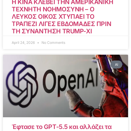
Η ΚΙΝΑ ΚΛΕΒΕΙ ΤΗΝ ΑΜΕΡΙΚΑΝΙΚΗ
ΤΕΧΝΗΤΗ ΝΟΗΜΟΣΥΝΗ – Ο
ΛΕΥΚΟΣ ΟΙΚΟΣ ΧΤΥΠΑΕΙ ΤΟ
ΤΡΑΠΕΖΙ ΛΙΓΕΣ ΕΒΔΟΜΑΔΕΣ ΠΡΙΝ
ΤΗ ΣΥΝΑΝΤΗΣΗ TRUMP-XI
April 24, 2026
No Comments
AI
Έφτασε το GPT-5.5 και αλλάζει τα