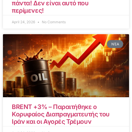
πάντα! Δεν είναι αυτό που
περίμενες!
April 24, 2026
No Comments
ΝΈΑ
BRENT +3% – Παραιτήθηκε ο
Κορυφαίος Διαπραγματευτής του
Ιράν και οι Αγορές Τρέμουν