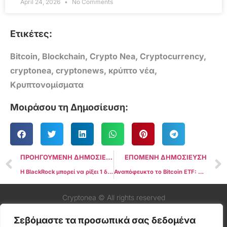
April 24, 2026
No Comments
Ετικέτες:
Bitcoin
,
Blockchain
,
Crypto Nea
,
Cryptocurrency
,
cryptonea
,
cryptonews
,
κρύπτο νέα
,
Κρυπτονομίσματα
Μοιράσου τη Δημοσίευση:
ΠΡΟΗΓΟΥΜΕΝΗ ΔΗΜΟΣΙΕΥΣΗ
ΕΠΟΜΕΝΗ ΔΗΜΟΣΙΕΥΣΗ
Η BlackRock μπορεί να ρίξει 1 δισεκατομμύριο δολάρια στο Bitcoin λίγο μετά την έναρξη του ETF
Αναπόφευκτο το Bitcoin ETF: Απόψεις από τον πρώην πρόεδρο της SEC σχετικά με το ‘Τίποτα δεν έμεινε να αποφασιστεί’
Cryptonea © All rights reserved
Σεβόμαστε τα προσωπικά σας δεδομένα