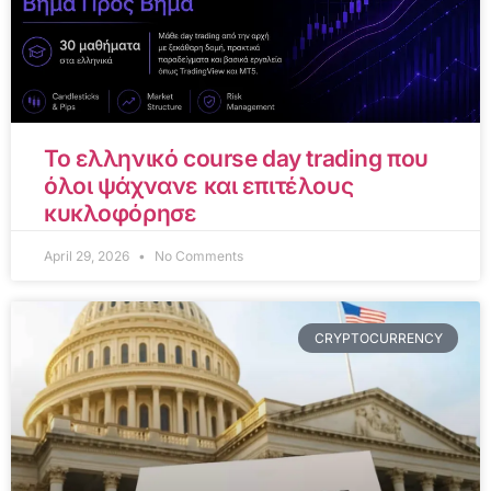
Το ελληνικό course day trading που
όλοι ψάχνανε και επιτέλους
κυκλοφόρησε
April 29, 2026
No Comments
CRYPTOCURRENCY