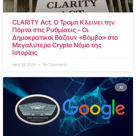
CLARITY Act: Ο Τραμπ Κλείνει την
Πόρτα στις Ρυθμίσεις – Οι
Δημοκρατικοί Βάζουν «Βόμβα» στο
Μεγαλύτερο Crypto Νόμο της
Ιστορίας
April 28, 2026
No Comments
AI