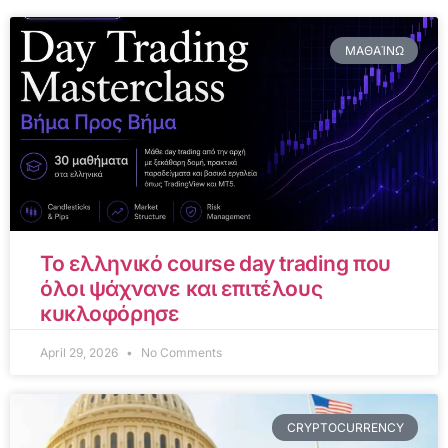
ΜΑΘΑΊΝΩ
Το ελληνικό course day trading που
όλοι ψάχνανε και επιτέλους
κυκλοφόρησε
April 29, 2026
No Comments
CRYPTOCURRENCY