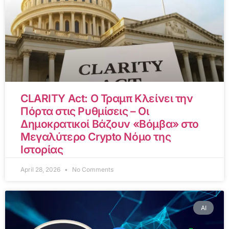
CLARITY Act: Ο Τραμπ Κλείνει την
Πόρτα στις Ρυθμίσεις – Οι
Δημοκρατικοί Βάζουν «Βόμβα» στο
Μεγαλύτερο Crypto Νόμο της
Ιστορίας
April 28, 2026
No Comments
AI