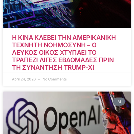
Η ΚΙΝΑ ΚΛΕΒΕΙ ΤΗΝ ΑΜΕΡΙΚΑΝΙΚΗ
ΤΕΧΝΗΤΗ ΝΟΗΜΟΣΥΝΗ – Ο
ΛΕΥΚΟΣ ΟΙΚΟΣ ΧΤΥΠΑΕΙ ΤΟ
ΤΡΑΠΕΖΙ ΛΙΓΕΣ ΕΒΔΟΜΑΔΕΣ ΠΡΙΝ
ΤΗ ΣΥΝΑΝΤΗΣΗ TRUMP-XI
April 24, 2026
No Comments
AI