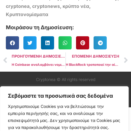
cryptonea
,
cryptonews
,
κρύπτο νέα
,
Κρυπτονομίσματα
Μοιράσου τη Δημοσίευση:
ΠΡΟΗΓΟΥΜΕΝΗ ΔΗΜΟΣΙΕΥΣΗ
ΕΠΟΜΕΝΗ ΔΗΜΟΣΙΕΥΣΗ
Η Coinbase αναλαμβάνει νομική δράση κατά της απόρριψης της αίτησης θέσπισης κανονισμού από την SEC
Η BlackRock τροποποιεί την αίτηση Spot Bitcoin ETF εν αναμονή για το πράσινο φως της SEC
Cryptonea © All rights reserved
Σεβόμαστε τα προσωπικά σας δεδομένα
Χρησιμοποιούμε Cookies για να βελτιώσουμε την
εμπειρία περιήγησής σας, και να αναλύουμε την
επισκεψιμότητά μας. Δεν χρησιμοποιούμε τα Cookies μας
για να παρακολουθήσουμε την δραστηριότητά σας.