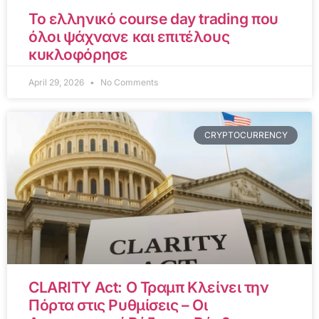
Το ελληνικό course day trading που
όλοι ψάχνανε και επιτέλους
κυκλοφόρησε
April 29, 2026
No Comments
CRYPTOCURRENCY
CLARITY Act: Ο Τραμπ Κλείνει την
Πόρτα στις Ρυθμίσεις – Οι