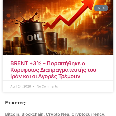
ΝΈΑ
BRENT +3% – Παραιτήθηκε ο
Κορυφαίος Διαπραγματευτής του
Ιράν και οι Αγορές Τρέμουν
April 24, 2026
No Comments
Ετικέτες:
Bitcoin
,
Blockchain
,
Crypto Nea
,
Cryptocurrency
,