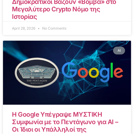
Δημοκρατικοί Βάζουν «Βόμβα» στο
Μεγαλύτερο Crypto Νόμο της
Ιστορίας
April 28, 2026
No Comments
AI
Η Google Υπέγραψε ΜΥΣΤΙΚΗ
Συμφωνία με το Πεντάγωνο για AI –
Οι Ίδιοι οι Υπάλληλοί της