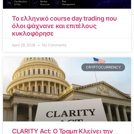
Το ελληνικό course day trading που
όλοι ψάχνανε και επιτέλους
κυκλοφόρησε
April 29, 2026
No Comments
CRYPTOCURRENCY
CLARITY Act: Ο Τραμπ Κλείνει την