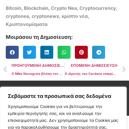
Bitcoin
,
Blockchain
,
Crypto Nea
,
Cryptocurrency
,
cryptonea
,
cryptonews
,
κρύπτο νέα
,
Κρυπτονομίσματα
Μοιράσου τη Δημοσίευση:
ΠΡΟΗΓΟΥΜΕΝΗ ΔΗΜΟΣΙΕΥΣΗ
ΕΠΟΜΕΝΗ ΔΗΜΟΣΙΕΥΣΗ
Ο Mike Novogratz βλέπει τον διακανονισμό της Binance ως κάτι θετικό για τον τομέα των κρυπτό
Ο ιδρυτής του Cardano επικρίνει τις ρυθμιστικές αρχές των ΗΠΑ για την αποξένωση του τομέα κρύπτο
Cryptonea © All rights reserved
Σεβόμαστε τα προσωπικά σας δεδομένα
Χρησιμοποιούμε Cookies για να βελτιώσουμε την
εμπειρία περιήγησής σας, και να αναλύουμε την
επισκεψιμότητά μας. Δεν χρησιμοποιούμε τα Cookies μας
για να παρακολουθήσουμε την δραστηριότητά σας.