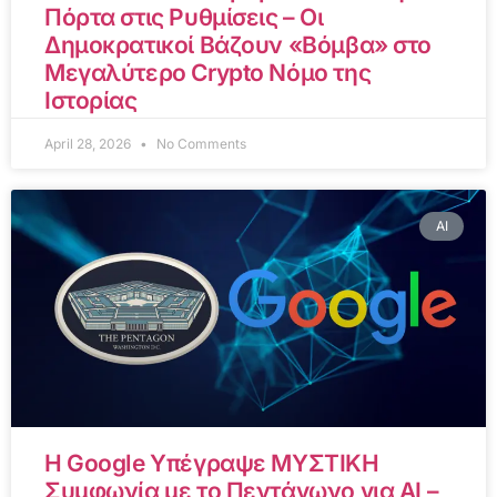
Πόρτα στις Ρυθμίσεις – Οι
Δημοκρατικοί Βάζουν «Βόμβα» στο
Μεγαλύτερο Crypto Νόμο της
Ιστορίας
April 28, 2026
No Comments
AI
Η Google Υπέγραψε ΜΥΣΤΙΚΗ
Συμφωνία με το Πεντάγωνο για AI –