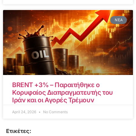
ΝΈΑ
BRENT +3% – Παραιτήθηκε ο
Κορυφαίος Διαπραγματευτής του
Ιράν και οι Αγορές Τρέμουν
April 24, 2026
No Comments
Ετικέτες: