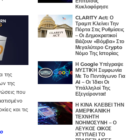
Επιτέλους
Κυκλοφόρησε
CLARITY Act: Ο
Τραμπ Κλείνει Την
Πόρτα Στις Ρυθμίσεις
– Οι Δημοκρατικοί
Βάζουν «Βόμβα» Στο
Μεγαλύτερο Crypto
Νόμο Της Ιστορίας
Η Google Υπέγραψε
ΜΥΣΤΙΚΗ Συμφωνία
α της
Με Το Πεντάγωνο Για
AI – Οι Ίδιοι Οι
ων της
Υπάλληλοί Της
νώσεις που
Εξεγείρονται!
ματισμένο
Η ΚΙΝΑ ΚΛΕΒΕΙ ΤΗΝ
κίες και τις
ΑΜΕΡΙΚΑΝΙΚΗ
ΤΕΧΝΗΤΗ
ΝΟΗΜΟΣΥΝΗ – Ο
ΛΕΥΚΟΣ ΟΙΚΟΣ
το
ΧΤΥΠΑΕΙ ΤΟ