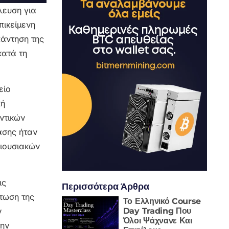
λευση για
πικείμενη
πάντηση της
κατά τη
είο
κή
ντικών
ασης ήταν
ριουσιακών
ις
Περισσότερα Άρθρα
άτωση της
Το Ελληνικό Course
Day Trading Που
ν
Όλοι Ψάχνανε Και
την