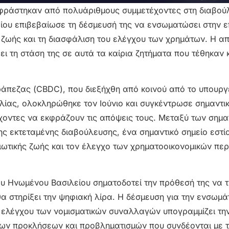
κφράστηκαν από πολυάριθμους συμμετέχοντες στη διαβού
ίου επιβεβαίωσε τη δέσμευσή της να ενσωματώσει στην ε
ς ζωής και τη διασφάλιση του ελέγχου των χρημάτων. Η α
ι τη στάση της σε αυτά τα καίρια ζητήματα που τέθηκαν 
ράπεζας (CBDC), που διεξήχθη από κοινού από το υπουργ
γλίας, ολοκληρώθηκε τον Ιούνιο και συγκέντρωσε σημαντι
χοντες να εκφράζουν τις απόψεις τους. Μεταξύ των σημα
ης εκτεταμένης διαβούλευσης, ένα σημαντικό σημείο εστί
ιδιωτικής ζωής και τον έλεγχο των χρηματοοικονομικών πε
ου Ηνωμένου Βασιλείου σηματοδοτεί την πρόθεσή της να τ
θα στηρίξει την ψηφιακή λίρα. Η δέσμευση για την ενσωμ
ου ελέγχου των νομισματικών συναλλαγών υπογραμμίζει τη
ων προκλήσεων και προβληματισμών που συνδέονται με 