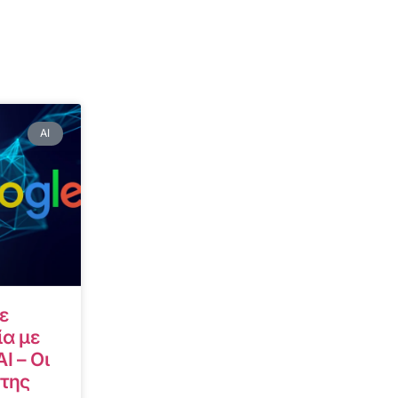
AI
ε
α με
I – Οι
 της