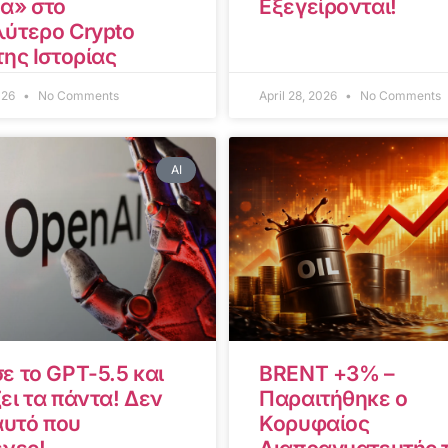
α» στο
Εξεγείρονται!
ύτερο Crypto
της Ιστορίας
2026
No Comments
April 28, 2026
No Comments
AI
ε το GPT-5.5 και
BRENT +3% –
ει τα πάντα! Δεν
Παραιτήθηκε ο
αυτό που
Κορυφαίος