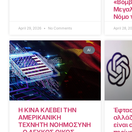
«Βόμβ
Μεγαλ
Νόμο 
April 29, 2026
No Comments
April 28, 
AI
Η ΚΙΝΑ ΚΛΕΒΕΙ ΤΗΝ
Έφτασ
ΑΜΕΡΙΚΑΝΙΚΗ
αλλάζ
ΤΕΧΝΗΤΗ ΝΟΗΜΟΣΥΝΗ
είναι 