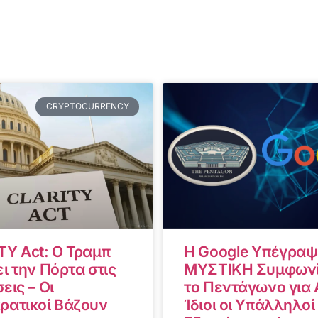
CRYPTOCURRENCY
TY Act: Ο Τραμπ
Η Google Υπέγραψ
ι την Πόρτα στις
ΜΥΣΤΙΚΗ Συμφωνί
εις – Οι
το Πεντάγωνο για A
ρατικοί Βάζουν
Ίδιοι οι Υπάλληλοί