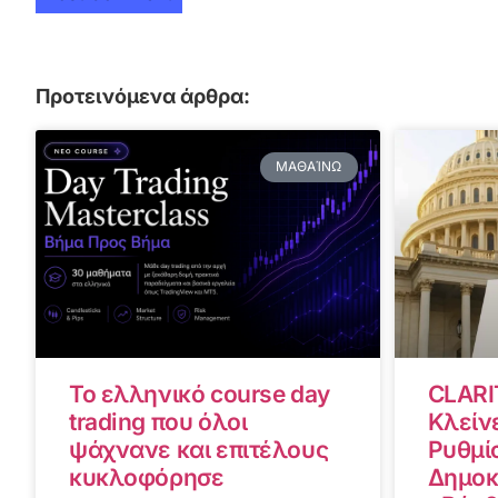
Προτεινόμενα άρθρα:
ΜΑΘΑΊΝΩ
Το ελληνικό course day
CLARI
trading που όλοι
Κλείνε
ψάχνανε και επιτέλους
Ρυθμίσ
κυκλοφόρησε
Δημοκ