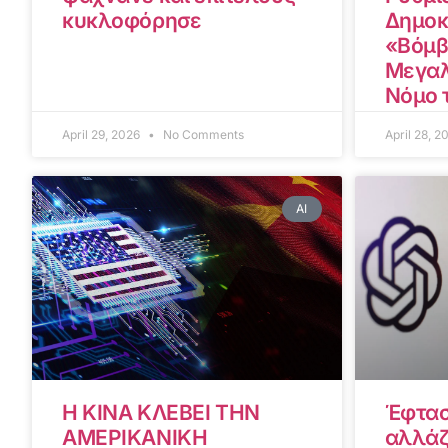
κυκλοφόρησε
Δημοκ
«Βόμβ
Μεγαλ
Νόμο 
April 29, 2026
No Comments
April 28, 
AI
Η ΚΙΝΑ ΚΛΕΒΕΙ ΤΗΝ
Έφτασ
ΑΜΕΡΙΚΑΝΙΚΗ
αλλάζ