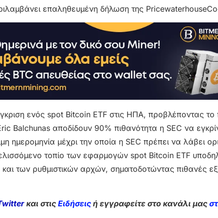
ριλαμβάνει επαληθευμένη δήλωση της PricewaterhouseCo
έγκριση ενός spot Bitcoin ETF στις ΗΠΑ, προβλέποντας το
Eric Balchunas αποδίδουν 90% πιθανότητα η SEC να εγκρί
σιμη ημερομηνία μέχρι την οποία η SEC πρέπει να λάβει ορ
ξελισσόμενο τοπίο των εφαρμογών spot Bitcoin ETF υποδη
και των ρυθμιστικών αρχών, σηματοδοτώντας πιθανές εξ
Twitter
και στις
Ειδήσεις
ή εγγραφείτε στο κανάλι μας
σ