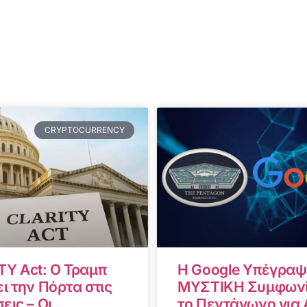
CRYPTOCURRENCY
TY Act: Ο Τραμπ
Η Google Υπέγραψ
ι την Πόρτα στις
ΜΥΣΤΙΚΗ Συμφωνί
εις – Οι
το Πεντάγωνο για A