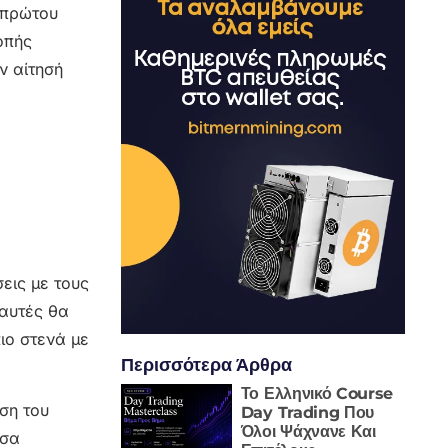
 πρώτου
οπής
ν αίτησή
εις με τους
 αυτές θα
ιο στενά με
Περισσότερα Άρθρα
Το Ελληνικό Course
ση του
Day Trading Που
Όλοι Ψάχνανε Και
σσα