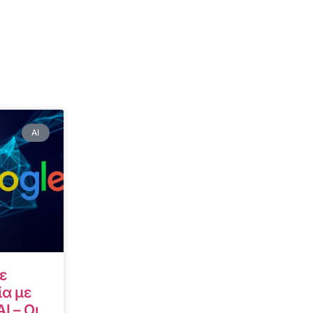
AI
ε
α με
I – Οι