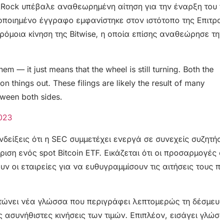
ckRock υπέβαλε αναθεωρημένη αίτηση για την έναρξη του
ιροποιημένο έγγραφο εμφανίστηκε στον ιστότοπο της Επιτρ
μοια κίνηση της Bitwise, η οποία επίσης αναθεώρησε τη
m — it just means that the wheel is still turning. Both the
n things out. These filings are likely the result of many
tween both sides.
023
δείξεις ότι η SEC συμμετέχει ενεργά σε συνεχείς συζητήσ
ιση ενός spot Bitcoin ETF. Εικάζεται ότι οι προσαρμογές
 οι εταιρείες για να ευθυγραμμίσουν τις αιτήσεις τους π
τώνει νέα γλώσσα που περιγράφει λεπτομερώς τη δέσμευ
ς ασυνήθιστες κινήσεις των τιμών. Επιπλέον, εισάγει γλώ