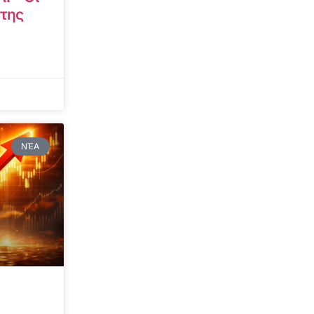
 της
ΝΈΑ