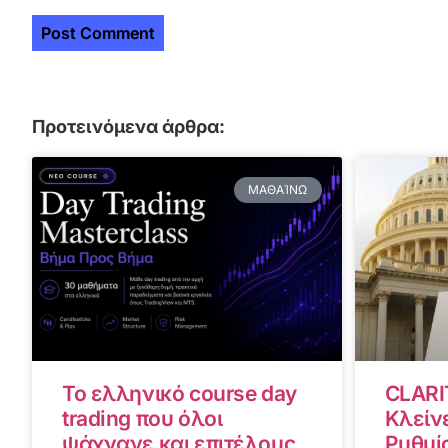
Προτεινόμενα άρθρα:
ΜΑΘΑΊΝΩ
Το ελληνικό course day
CLARI
trading που όλοι
Κλείνε
ψάχνανε και επιτέλους
Ρυθμίσ