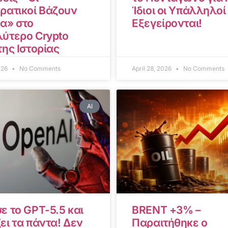
ρατικοί Βάζουν
Ίδιοι οι Υπάλληλοί
α» στο
Εξεγείρονται!
ύτερο Crypto
της Ιστορίας
2026
No Comments
April 28, 2026
No Comments
AI
ε το GPT-5.5 και
BRENT +3% –
ει τα πάντα! Δεν
Παραιτήθηκε ο