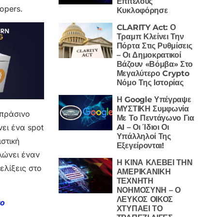
Επιτέλους
opers.
Κυκλοφόρησε
CLARITY Act: Ο
Τραμπ Κλείνει Την
Πόρτα Στις Ρυθμίσεις
– Οι Δημοκρατικοί
Βάζουν «Βόμβα» Στο
Μεγαλύτερο Crypto
Νόμο Της Ιστορίας
Η Google Υπέγραψε
ΜΥΣΤΙΚΗ Συμφωνία
 πράσινο
Με Το Πεντάγωνο Για
AI – Οι Ίδιοι Οι
νει ένα spot
Υπάλληλοί Της
ιστική
Εξεγείρονται!
λώνει έναν
Η ΚΙΝΑ ΚΛΕΒΕΙ ΤΗΝ
ελίξεις στο
ΑΜΕΡΙΚΑΝΙΚΗ
ΤΕΧΝΗΤΗ
ΝΟΗΜΟΣΥΝΗ – Ο
ΛΕΥΚΟΣ ΟΙΚΟΣ
το
ΧΤΥΠΑΕΙ ΤΟ