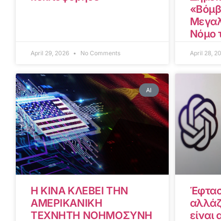
«Βόμβ
Μεγαλ
Νόμο 
April 29, 2026
No Comments
April 28, 
AI
Η ΚΙΝΑ ΚΛΕΒΕΙ ΤΗΝ
Έφτασ
ΑΜΕΡΙΚΑΝΙΚΗ
αλλάζ
ΤΕΧΝΗΤΗ ΝΟΗΜΟΣΥΝΗ
είναι 