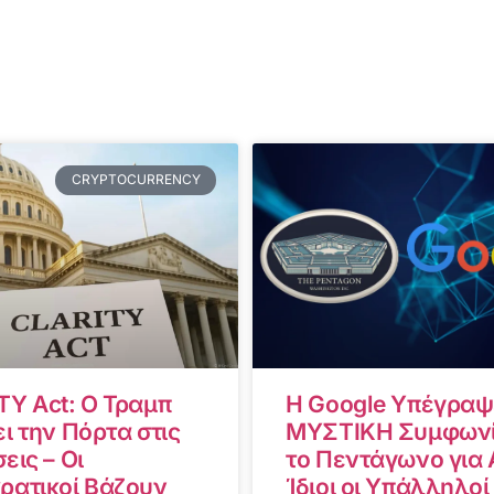
CRYPTOCURRENCY
TY Act: Ο Τραμπ
Η Google Υπέγραψ
ι την Πόρτα στις
ΜΥΣΤΙΚΗ Συμφωνί
εις – Οι
το Πεντάγωνο για A
ρατικοί Βάζουν
Ίδιοι οι Υπάλληλοί