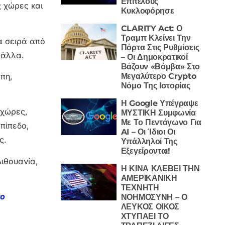
Επιτέλους
ς χώρες και
Κυκλοφόρησε
CLARITY Act: Ο
Τραμπ Κλείνει Την
α σειρά από
Πόρτα Στις Ρυθμίσεις
 άλλα.
– Οι Δημοκρατικοί
Βάζουν «Βόμβα» Στο
Μεγαλύτερο Crypto
ώπη,
Νόμο Της Ιστορίας
Η Google Υπέγραψε
 χώρες,
ΜΥΣΤΙΚΗ Συμφωνία
Με Το Πεντάγωνο Για
πίπεδο,
AI – Οι Ίδιοι Οι
ς.
Υπάλληλοί Της
Εξεγείρονται!
Λιθουανία,
Η ΚΙΝΑ ΚΛΕΒΕΙ ΤΗΝ
ΑΜΕΡΙΚΑΝΙΚΗ
ΤΕΧΝΗΤΗ
το
ΝΟΗΜΟΣΥΝΗ – Ο
ΛΕΥΚΟΣ ΟΙΚΟΣ
ΧΤΥΠΑΕΙ ΤΟ