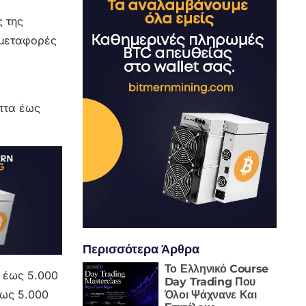
 της
ς μεταφορές
πτα έως
Περισσότερα Άρθρα
Το Ελληνικό Course
ν έως 5.000
Day Trading Που
έως 5.000
Όλοι Ψάχνανε Και