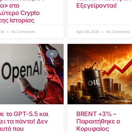
α» στο
Εξεγείρονται!
ύτερο Crypto
της Ιστορίας
2026
No Comments
April 28, 2026
No Comments
AI
ε το GPT-5.5 και
BRENT +3% –
ει τα πάντα! Δεν
Παραιτήθηκε ο
αυτό που
Κορυφαίος