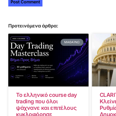
Προτεινόμενα άρθρα:
ΜΑΘΑΊΝΩ
Το ελληνικό course day
CLARI
trading που όλοι
Κλείνε
ψάχνανε και επιτέλους
Ρυθμίσ
κυκλοφόρησε
Δημοκ