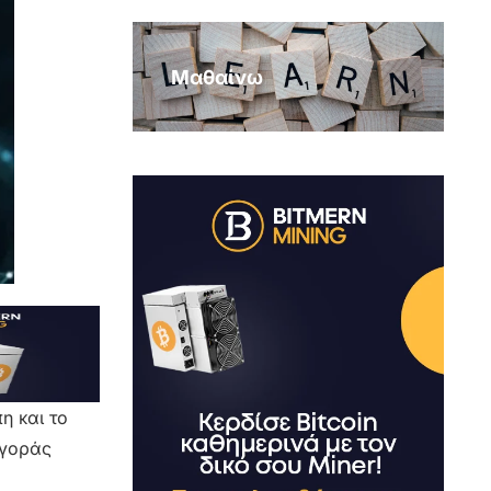
Μαθαίνω
η και το
αγοράς