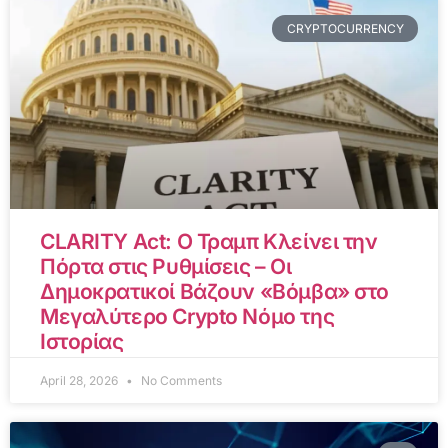
CRYPTOCURRENCY
CLARITY Act: Ο Τραμπ Κλείνει την
Πόρτα στις Ρυθμίσεις – Οι
Δημοκρατικοί Βάζουν «Βόμβα» στο
Μεγαλύτερο Crypto Νόμο της
Ιστορίας
April 28, 2026
No Comments