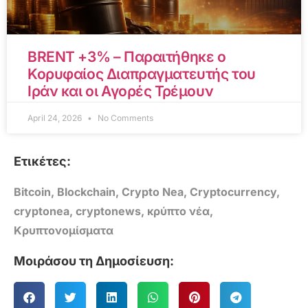
BRENT +3% – Παραιτήθηκε ο
Κορυφαίος Διαπραγματευτής του
Ιράν και οι Αγορές Τρέμουν
April 24, 2026
No Comments
Ετικέτες:
Bitcoin
,
Blockchain
,
Crypto Nea
,
Cryptocurrency
,
cryptonea
,
cryptonews
,
κρύπτο νέα
,
Κρυπτονομίσματα
Μοιράσου τη Δημοσίευση: