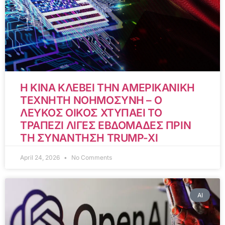
Η ΚΙΝΑ ΚΛΕΒΕΙ ΤΗΝ ΑΜΕΡΙΚΑΝΙΚΗ
ΤΕΧΝΗΤΗ ΝΟΗΜΟΣΥΝΗ – Ο
ΛΕΥΚΟΣ ΟΙΚΟΣ ΧΤΥΠΑΕΙ ΤΟ
ΤΡΑΠΕΖΙ ΛΙΓΕΣ ΕΒΔΟΜΑΔΕΣ ΠΡΙΝ
ΤΗ ΣΥΝΑΝΤΗΣΗ TRUMP-XI
April 24, 2026
No Comments
AI