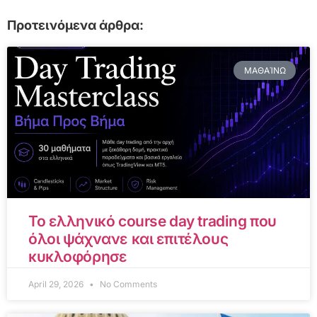
Προτεινόμενα άρθρα:
ΜΑΘΑΊΝΩ
Το ελληνικό course day trading που
όλοι ψάχνανε και επιτέλους
κυκλοφόρησε
April 29, 2026
No Comments