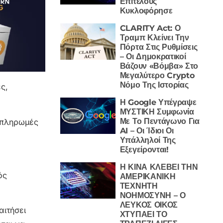
Επιτέλους
Κυκλοφόρησε
CLARITY Act: Ο
Τραμπ Κλείνει Την
Πόρτα Στις Ρυθμίσεις
– Οι Δημοκρατικοί
Βάζουν «Βόμβα» Στο
Μεγαλύτερο Crypto
Νόμο Της Ιστορίας
ς,
Η Google Υπέγραψε
ΜΥΣΤΙΚΗ Συμφωνία
Με Το Πεντάγωνο Για
ι πληρωμές
AI – Οι Ίδιοι Οι
Υπάλληλοί Της
Εξεγείρονται!
Η ΚΙΝΑ ΚΛΕΒΕΙ ΤΗΝ
ός
ΑΜΕΡΙΚΑΝΙΚΗ
ΤΕΧΝΗΤΗ
ΝΟΗΜΟΣΥΝΗ – Ο
ΛΕΥΚΟΣ ΟΙΚΟΣ
αιτήσει
ΧΤΥΠΑΕΙ ΤΟ