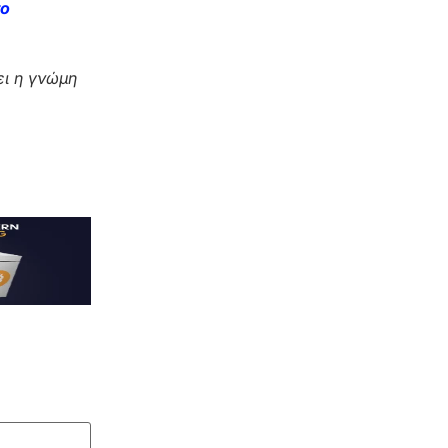
το
ι η γνώμη