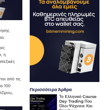
τησης
αι.
ίας
, η
απεζικές
αι από τις
τα 100
Περισσότερα Άρθρα
τζίρου,
Το Ελληνικό Course
Day Trading Που
Όλοι Ψάχνανε Και