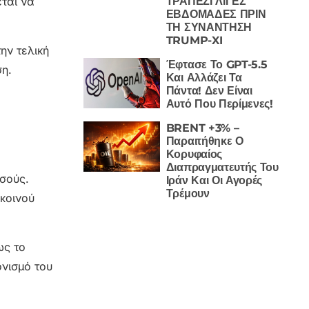
ΤΡΑΠΕΖΙ ΛΙΓΕΣ
ται να
ΕΒΔΟΜΑΔΕΣ ΠΡΙΝ
ΤΗ ΣΥΝΑΝΤΗΣΗ
TRUMP-XI
ην τελική
Έφτασε Το GPT-5.5
ση.
Και Αλλάζει Τα
Πάντα! Δεν Είναι
Αυτό Που Περίμενες!
BRENT +3% –
Παραιτήθηκε Ο
Κορυφαίος
Διαπραγματευτής Του
σσούς.
Ιράν Και Οι Αγορές
Τρέμουν
 κοινού
ως το
ονισμό του