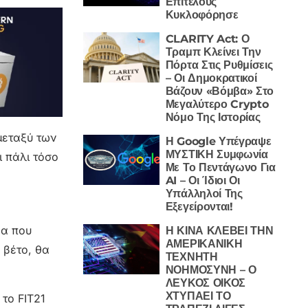
Επιτέλους
Κυκλοφόρησε
CLARITY Act: Ο
Τραμπ Κλείνει Την
Πόρτα Στις Ρυθμίσεις
– Οι Δημοκρατικοί
Βάζουν «Βόμβα» Στο
Μεγαλύτερο Crypto
Νόμο Της Ιστορίας
μεταξύ των
Η Google Υπέγραψε
ΜΥΣΤΙΚΗ Συμφωνία
ι πάλι τόσο
Με Το Πεντάγωνο Για
AI – Οι Ίδιοι Οι
Υπάλληλοί Της
Εξεγείρονται!
ρα που
Η ΚΙΝΑ ΚΛΕΒΕΙ ΤΗΝ
ΑΜΕΡΙΚΑΝΙΚΗ
 βέτο, θα
ΤΕΧΝΗΤΗ
ΝΟΗΜΟΣΥΝΗ – Ο
ΛΕΥΚΟΣ ΟΙΚΟΣ
ΧΤΥΠΑΕΙ ΤΟ
 το FIT21