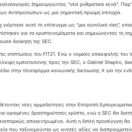
φαλαιαγοράς δημιουργώντας “νέα ρυθμιστικά κενά”. Παρ’
των Αντιπροσώπων ως μια σημαντική πρώιμη επιτυχία.
 γιόρτασε αυτό το επίτευγμα ως “μια συνολική νίκη”, επα
πίστηκαν για τα κρυπτονομίσματα και σημειώνοντας τη ση
ουσα διοίκηση της SEC.
τις επιπτώσεις του FIT21. Ενώ ο νομικός επικεφαλής του V
λλειψη εμπιστοσύνης προς την SEC, ο Gabriel Shapiro, δι
χέδιο στην πλατφόρμα κοινωνικής δικτύωσης X για την εν
ναθέτοντας νέες αρμοδιότητες στην Επιτροπή Εμπορευματι
α ορισμένες δραστηριότητες κρύπτο, ενώ η SEC θα διατη
 ανεπαρκώς αποκεντρωμένα. Αυτή η διπλή προσέγγιση θα
εία που ταξινομούνται ως κινητές αξίες να διαπραγματεύ