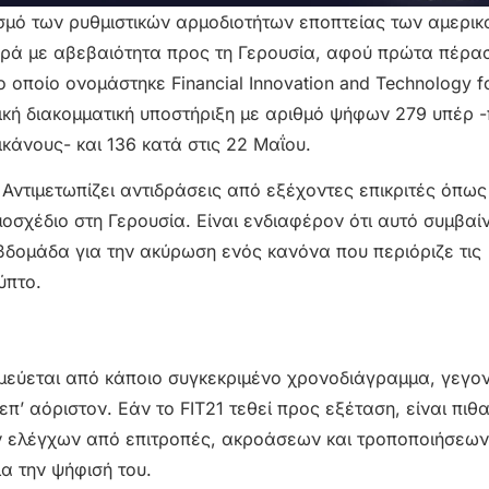
σμό των ρυθμιστικών αρμοδιοτήτων εποπτείας των αμερικ
ά με αβεβαιότητα προς τη Γερουσία, αφού πρώτα πέρασ
ποίο ονομάστηκε Financial Innovation and Technology fo
τική διακομματική υποστήριξη με αριθμό ψήφων 279 υπέρ 
κάνους- και 136 κατά στις 22 Μαΐου.
Αντιμετωπίζει αντιδράσεις από εξέχοντες επικριτές όπως
μοσχέδιο στη Γερουσία. Είναι ενδιαφέρον ότι αυτό συμβαί
δομάδα για την ακύρωση ενός κανόνα που περιόριζε τις
ύπτο.
σμεύεται από κάποιο συγκεκριμένο χρονοδιάγραμμα, γεγο
π’ αόριστον. Εάν το FIT21 τεθεί προς εξέταση, είναι πιθ
 ελέγχων από επιτροπές, ακροάσεων και τροποποιήσεων
α την ψήφισή του.