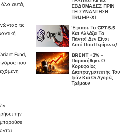
ΤΡΑΠΕΖΙ ΛΙΓΕΣ
 όλα αυτά,
ΕΒΔΟΜΑΔΕΣ ΠΡΙΝ
ΤΗ ΣΥΝΑΝΤΗΣΗ
TRUMP-XI
ινώντας τις
Έφτασε Το GPT-5.5
μαντική
Και Αλλάζει Τα
Πάντα! Δεν Είναι
Αυτό Που Περίμενες!
ariant Fund,
BRENT +3% –
Παραιτήθηκε Ο
κηγόρος που
Κορυφαίος
δεχόμενη
Διαπραγματευτής Του
Ιράν Και Οι Αγορές
Τρέμουν
κών
ρήσει την
 μπορούσε
ονται