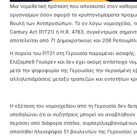
Μια νομοθετική πρόταση που αποσκοπεί στον καθορι
οργανισμών όσον αφορά τα κρυπτονομίσματα προχωρ
Βουλή των Αντιπροσώπων. Το εν λόγω νομοσχέδιο, το ο
Century Act (FIT21) ή H.R. 4763, συγκέντρωσε σημαν
αποτελείται από 71 Δημοκρατικούς και 208 Ρεπουμπλι
Η πορεία του FIT21 στη Γερουσία παραμένει ασαφής. 
Ελίζαμπεθ Γουόρεν και δεν έχει ακόμη αντίστοιχο νο
μετά την ψηφοφορία της Γερουσίας την περασμένη εβ
αλληλεπιδράσεις μεταξύ τραπεζών και οντοτήτων κρ
Η εξέταση του νομοσχεδίου από τη Γερουσία δεν δε
υποδηλώνει ότι οι συζητήσεις μπορεί να αναβληθούν ε
περάσει από διάφορα στάδια, συμπεριλαμβανομένων
απαιτηθεί πλειοψηφία 51 βουλευτών της Γερουσίας γι