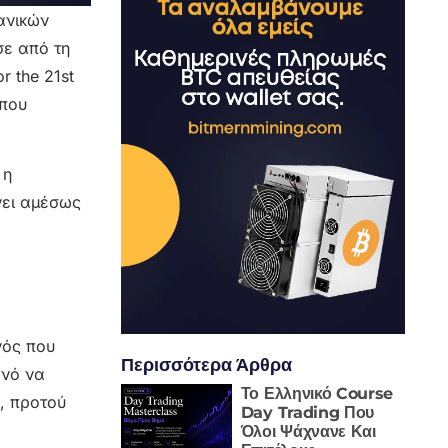
ανικών
ε από τη
r the 21st
-που
 η
νει αμέσως
νός που
Περισσότερα Άρθρα
ανό να
Το Ελληνικό Course
, προτού
Day Trading Που
Όλοι Ψάχνανε Και