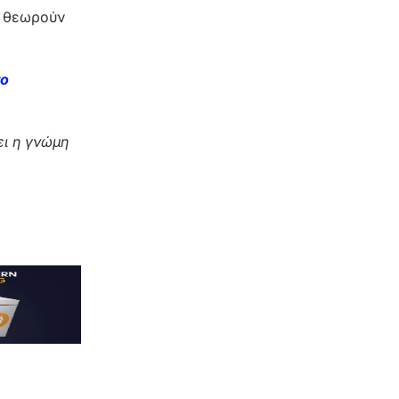
ο θεωρούν
το
ι η γνώμη