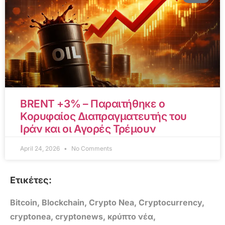
BRENT +3% – Παραιτήθηκε ο
Κορυφαίος Διαπραγματευτής του
Ιράν και οι Αγορές Τρέμουν
April 24, 2026
No Comments
Ετικέτες:
Bitcoin
,
Blockchain
,
Crypto Nea
,
Cryptocurrency
,
cryptonea
,
cryptonews
,
κρύπτο νέα
,