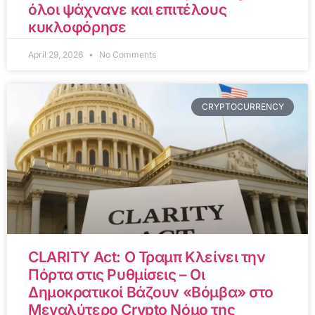
όλοι ψάχνανε και επιτέλους
κυκλοφόρησε
April 29, 2026
No Comments
CRYPTOCURRENCY
CLARITY Act: Ο Τραμπ Κλείνει την
Πόρτα στις Ρυθμίσεις – Οι
Δημοκρατικοί Βάζουν «Βόμβα» στο
Μεγαλύτερο Crypto Νόμο της