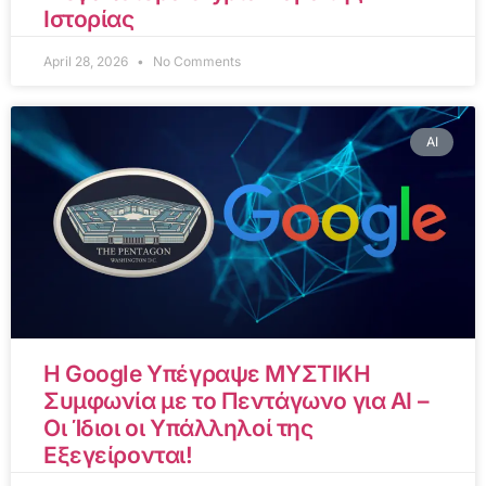
Ιστορίας
April 28, 2026
No Comments
AI
Η Google Υπέγραψε ΜΥΣΤΙΚΗ
Συμφωνία με το Πεντάγωνο για AI –
Οι Ίδιοι οι Υπάλληλοί της
Εξεγείρονται!