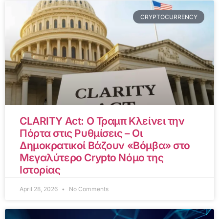
CRYPTOCURRENCY
CLARITY Act: Ο Τραμπ Κλείνει την
Πόρτα στις Ρυθμίσεις – Οι
Δημοκρατικοί Βάζουν «Βόμβα» στο
Μεγαλύτερο Crypto Νόμο της
Ιστορίας
April 28, 2026
No Comments