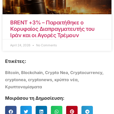
BRENT +3% – Παραιτήθηκε ο
Κορυφαίος Διαπραγματευτής του
Ιράν και οι Αγορές Τρέμουν
April 24, 2026
No Comments
Ετικέτες:
Bitcoin
,
Blockchain
,
Crypto Nea
,
Cryptocurrency
,
cryptonea
,
cryptonews
,
κρύπτο νέα
,
Κρυπτονομίσματα
Μοιράσου τη Δημοσίευση: