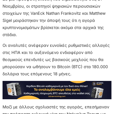
Νοεμβρίου, οι στρατηγοί ψηφιακών περιουσιακών
στοιχείων της VanEck Nathan Frankovitz και Matthew
Sigel μοιράστηκαν την άποψή τους ότι η αγορά
κρυπτονομισμάτων βρίσκεται ακόμα στα αρχικά της
στάδια.
Οι αναλυτές ανέφεραν ευνοϊκές ρυθμιστικές αλλαγές
στις ΗΠΑ και το αυξανόμενο ενδιαφέρον από
θεσμικούς επενδυτές ως βασικούς μοχλούς που θα
μπορούσαν να ωθήσουν το Bitcoin (BTC) στα 180.000
δολάρια τους επόμενους 18 μήνες.
Μαζί με άλλους σχολιαστές της αγοράς, επεσήμαναν
την πρόσφατη εκλογική νίκη του Ντόναλντ Τραμπ ως