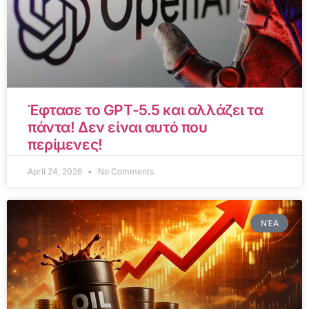
Έφτασε το GPT-5.5 και αλλάζει τα
πάντα! Δεν είναι αυτό που
περίμενες!
April 24, 2026
No Comments
ΝΈΑ