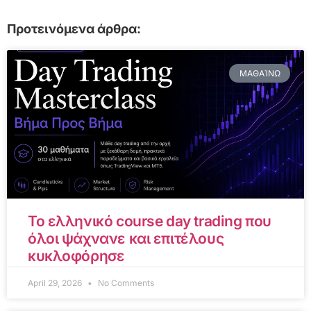
Προτεινόμενα άρθρα:
ΜΑΘΑΊΝΩ
Το ελληνικό course day trading που
όλοι ψάχνανε και επιτέλους
κυκλοφόρησε
April 29, 2026
No Comments