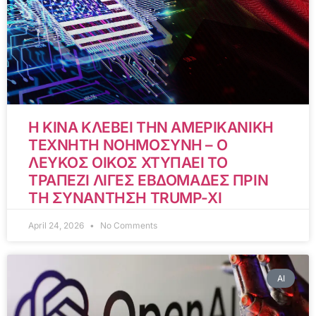
Η ΚΙΝΑ ΚΛΕΒΕΙ ΤΗΝ ΑΜΕΡΙΚΑΝΙΚΗ
ΤΕΧΝΗΤΗ ΝΟΗΜΟΣΥΝΗ – Ο
ΛΕΥΚΟΣ ΟΙΚΟΣ ΧΤΥΠΑΕΙ ΤΟ
ΤΡΑΠΕΖΙ ΛΙΓΕΣ ΕΒΔΟΜΑΔΕΣ ΠΡΙΝ
ΤΗ ΣΥΝΑΝΤΗΣΗ TRUMP-XI
April 24, 2026
No Comments
AI