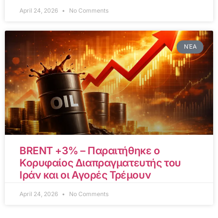
April 24, 2026
No Comments
ΝΈΑ
BRENT +3% – Παραιτήθηκε ο
Κορυφαίος Διαπραγματευτής του
Ιράν και οι Αγορές Τρέμουν
April 24, 2026
No Comments