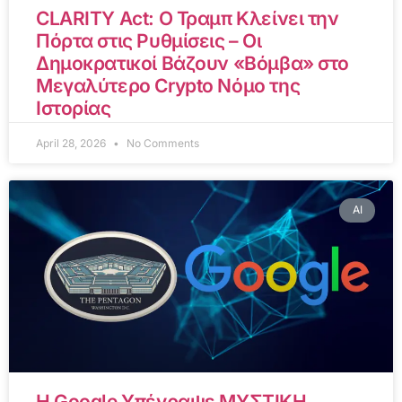
CLARITY Act: Ο Τραμπ Κλείνει την
Πόρτα στις Ρυθμίσεις – Οι
Δημοκρατικοί Βάζουν «Βόμβα» στο
Μεγαλύτερο Crypto Νόμο της
Ιστορίας
April 28, 2026
No Comments
AI
Η Google Υπέγραψε ΜΥΣΤΙΚΗ