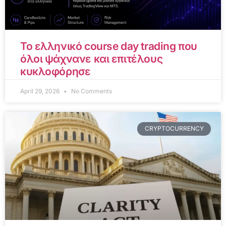
Το ελληνικό course day trading που
όλοι ψάχνανε και επιτέλους
κυκλοφόρησε
April 29, 2026
No Comments
CRYPTOCURRENCY