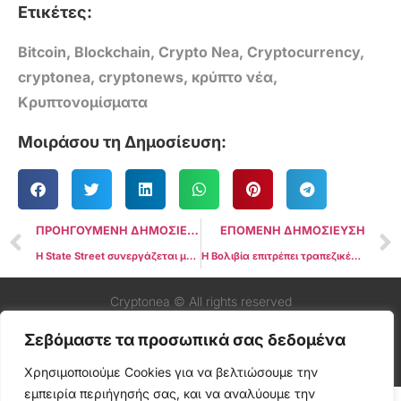
Ετικέτες:
Bitcoin
,
Blockchain
,
Crypto Nea
,
Cryptocurrency
,
cryptonea
,
cryptonews
,
κρύπτο νέα
,
Κρυπτονομίσματα
Μοιράσου τη Δημοσίευση:
ΠΡΟΗΓΟΥΜΕΝΗ ΔΗΜΟΣΙΕΥΣΗ
ΕΠΟΜΕΝΗ ΔΗΜΟΣΙΕΥΣΗ
Η State Street συνεργάζεται με την Galaxy για να διερευνήσει τις επιλογές ETF πέρα από το Bitcoin
Η Βολιβία επιτρέπει τραπεζικές συναλλαγές σε Bitcoin, Ανατρέπει την απαγόρευση κρύπτο
Cryptonea © All rights reserved
Σεβόμαστε τα προσωπικά σας δεδομένα
Χρησιμοποιούμε Cookies για να βελτιώσουμε την
εμπειρία περιήγησής σας, και να αναλύουμε την