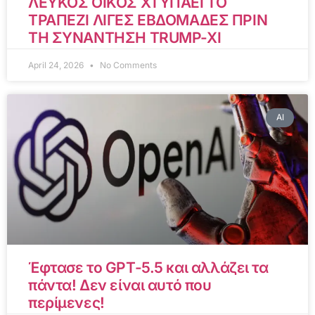
ΛΕΥΚΟΣ ΟΙΚΟΣ ΧΤΥΠΑΕΙ ΤΟ
ΤΡΑΠΕΖΙ ΛΙΓΕΣ ΕΒΔΟΜΑΔΕΣ ΠΡΙΝ
ΤΗ ΣΥΝΑΝΤΗΣΗ TRUMP-XI
April 24, 2026
No Comments
AI
Έφτασε το GPT-5.5 και αλλάζει τα
πάντα! Δεν είναι αυτό που
περίμενες!