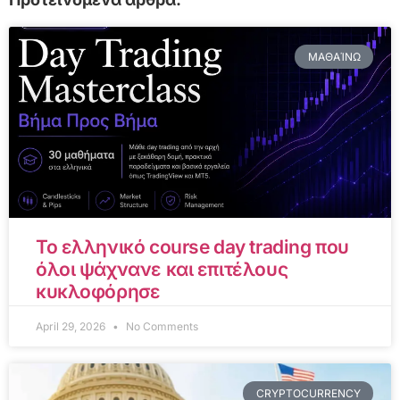
ΜΑΘΑΊΝΩ
Το ελληνικό course day trading που
όλοι ψάχνανε και επιτέλους
κυκλοφόρησε
April 29, 2026
No Comments
CRYPTOCURRENCY