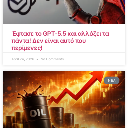
Έφτασε το GPT-5.5 και αλλάζει τα
πάντα! Δεν είναι αυτό που
περίμενες!
April 24, 2026
No Comments
ΝΈΑ