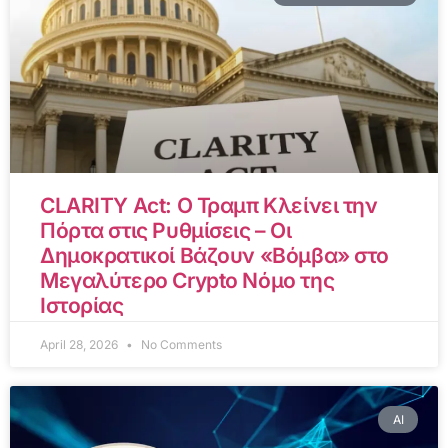
CLARITY Act: Ο Τραμπ Κλείνει την
Πόρτα στις Ρυθμίσεις – Οι
Δημοκρατικοί Βάζουν «Βόμβα» στο
Μεγαλύτερο Crypto Νόμο της
Ιστορίας
April 28, 2026
No Comments
AI