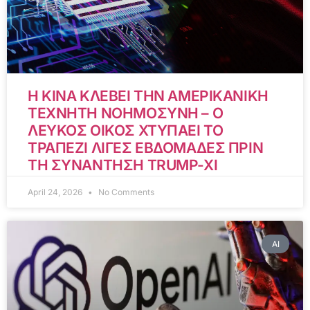
Η ΚΙΝΑ ΚΛΕΒΕΙ ΤΗΝ ΑΜΕΡΙΚΑΝΙΚΗ
ΤΕΧΝΗΤΗ ΝΟΗΜΟΣΥΝΗ – Ο
ΛΕΥΚΟΣ ΟΙΚΟΣ ΧΤΥΠΑΕΙ ΤΟ
ΤΡΑΠΕΖΙ ΛΙΓΕΣ ΕΒΔΟΜΑΔΕΣ ΠΡΙΝ
ΤΗ ΣΥΝΑΝΤΗΣΗ TRUMP-XI
April 24, 2026
No Comments
AI