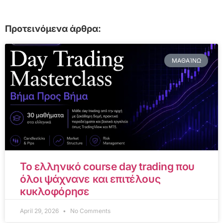
Προτεινόμενα άρθρα:
ΜΑΘΑΊΝΩ
Το ελληνικό course day trading που
όλοι ψάχνανε και επιτέλους
κυκλοφόρησε
April 29, 2026
No Comments