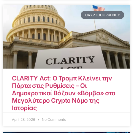
CRYPTOCURRENCY
CLARITY Act: Ο Τραμπ Κλείνει την
Πόρτα στις Ρυθμίσεις – Οι
Δημοκρατικοί Βάζουν «Βόμβα» στο
Μεγαλύτερο Crypto Νόμο της
Ιστορίας
April 28, 2026
No Comments