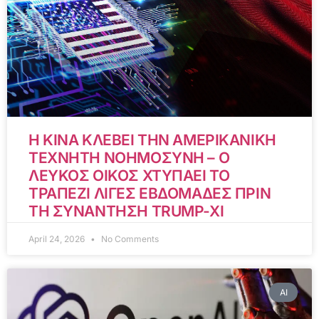
Η ΚΙΝΑ ΚΛΕΒΕΙ ΤΗΝ ΑΜΕΡΙΚΑΝΙΚΗ
ΤΕΧΝΗΤΗ ΝΟΗΜΟΣΥΝΗ – Ο
ΛΕΥΚΟΣ ΟΙΚΟΣ ΧΤΥΠΑΕΙ ΤΟ
ΤΡΑΠΕΖΙ ΛΙΓΕΣ ΕΒΔΟΜΑΔΕΣ ΠΡΙΝ
ΤΗ ΣΥΝΑΝΤΗΣΗ TRUMP-XI
April 24, 2026
No Comments
AI