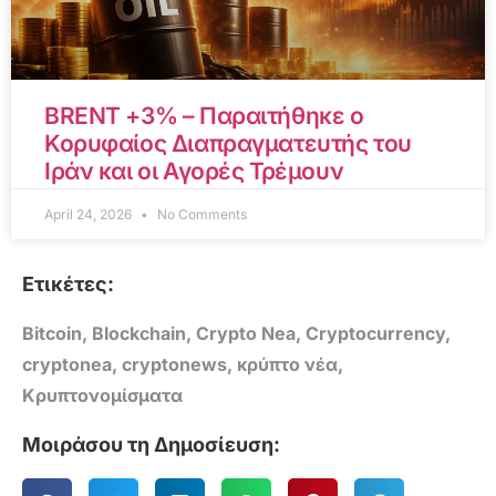
BRENT +3% – Παραιτήθηκε ο
Κορυφαίος Διαπραγματευτής του
Ιράν και οι Αγορές Τρέμουν
April 24, 2026
No Comments
Ετικέτες:
Bitcoin
,
Blockchain
,
Crypto Nea
,
Cryptocurrency
,
cryptonea
,
cryptonews
,
κρύπτο νέα
,
Κρυπτονομίσματα
Μοιράσου τη Δημοσίευση: