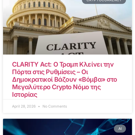
CLARITY Act: Ο Τραμπ Κλείνει την
Πόρτα στις Ρυθμίσεις – Οι
Δημοκρατικοί Βάζουν «Βόμβα» στο
Μεγαλύτερο Crypto Νόμο της
Ιστορίας
April 28, 2026
No Comments
AI