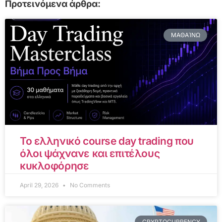
Προτεινόμενα άρθρα:
ΜΑΘΑΊΝΩ
Το ελληνικό course day trading που
όλοι ψάχνανε και επιτέλους
κυκλοφόρησε
April 29, 2026
No Comments
CRYPTOCURRENCY