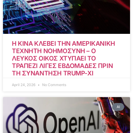
Η ΚΙΝΑ ΚΛΕΒΕΙ ΤΗΝ ΑΜΕΡΙΚΑΝΙΚΗ
ΤΕΧΝΗΤΗ ΝΟΗΜΟΣΥΝΗ – Ο
ΛΕΥΚΟΣ ΟΙΚΟΣ ΧΤΥΠΑΕΙ ΤΟ
ΤΡΑΠΕΖΙ ΛΙΓΕΣ ΕΒΔΟΜΑΔΕΣ ΠΡΙΝ
ΤΗ ΣΥΝΑΝΤΗΣΗ TRUMP-XI
April 24, 2026
No Comments
AI