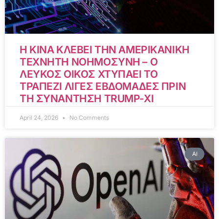
Η ΚΙΝΑ ΚΛΕΒΕΙ ΤΗΝ ΑΜΕΡΙΚΑΝΙΚΗ
ΤΕΧΝΗΤΗ ΝΟΗΜΟΣΥΝΗ – Ο
ΛΕΥΚΟΣ ΟΙΚΟΣ ΧΤΥΠΑΕΙ ΤΟ
ΤΡΑΠΕΖΙ ΛΙΓΕΣ ΕΒΔΟΜΑΔΕΣ ΠΡΙΝ
ΤΗ ΣΥΝΑΝΤΗΣΗ TRUMP-XI
April 24, 2026
No Comments
AI