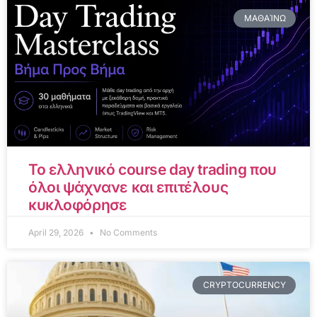
ΜΑΘΑΊΝΩ
Το ελληνικό course day trading που
όλοι ψάχνανε και επιτέλους
κυκλοφόρησε
April 29, 2026
No Comments
CRYPTOCURRENCY