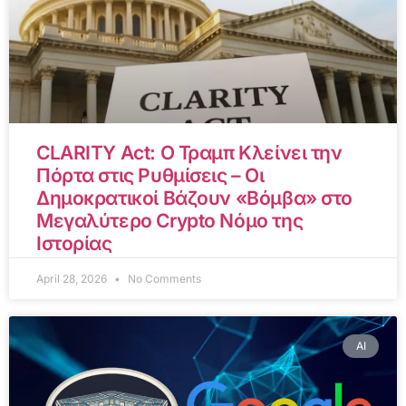
CLARITY Act: Ο Τραμπ Κλείνει την
Πόρτα στις Ρυθμίσεις – Οι
Δημοκρατικοί Βάζουν «Βόμβα» στο
Μεγαλύτερο Crypto Νόμο της
Ιστορίας
April 28, 2026
No Comments
AI