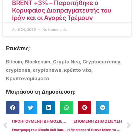
BRENT +3% – Παραιτήθηκε ο
Κορυφαίος Διαπραγματευτής του
Ιράν και οι Αγορές Τρέμουν
April 24, 2026
No Comments
Ετικέτες:
Bitcoin
,
Blockchain
,
Crypto Nea
,
Cryptocurrency
,
cryptonea
,
cryptonews
,
κρύπτο νέα
,
Κρυπτονομίσματα
Μοιράσου τη Δημοσίευση:
ΠΡΟΗΓΟΥΜΕΝΗ ΔΗΜΟΣΙΕΥΣΗ
ΕΠΟΜΕΝΗ ΔΗΜΟΣΙΕΥΣΗ
Επιστροφή του Bitcoin Bull Run; Οι εισροές φαλαινών στα ανταλλακτήρια φτάνουν σε υψηλό 5 ετών
Η Mastercard έκανε token το 30% των Συναλλαγών της το 2024