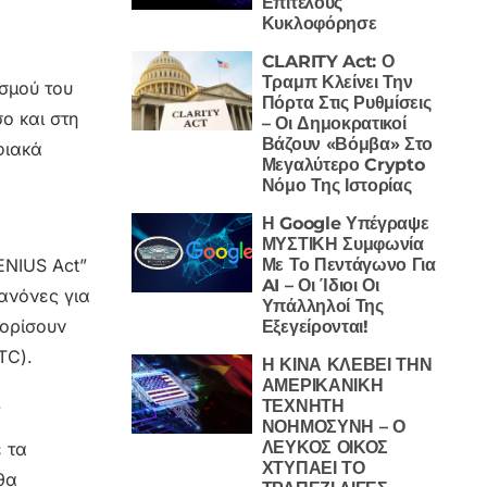
Επιτέλους
Κυκλοφόρησε
CLARITY Act: Ο
Τραμπ Κλείνει Την
ισμού του
Πόρτα Στις Ρυθμίσεις
ο και στη
– Οι Δημοκρατικοί
Βάζουν «Βόμβα» Στο
φιακά
Μεγαλύτερο Crypto
Νόμο Της Ιστορίας
Η Google Υπέγραψε
ΜΥΣΤΙΚΗ Συμφωνία
Με Το Πεντάγωνο Για
ENIUS Act”
AI – Οι Ίδιοι Οι
κανόνες για
Υπάλληλοί Της
θορίσουν
Εξεγείρονται!
TC).
Η ΚΙΝΑ ΚΛΕΒΕΙ ΤΗΝ
ΑΜΕΡΙΚΑΝΙΚΗ
.
ΤΕΧΝΗΤΗ
ΝΟΗΜΟΣΥΝΗ – Ο
ΛΕΥΚΟΣ ΟΙΚΟΣ
ε τα
ΧΤΥΠΑΕΙ ΤΟ
θα