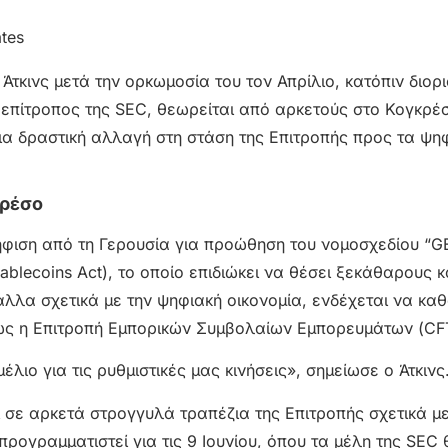
Άτκινς μετά την ορκωμοσία του τον Απρίλιο, κατόπιν διορ
πίτροπος της SEC, θεωρείται από αρκετούς στο Κογκρέσ
ια δραστική αλλαγή στη στάση της Επιτροπής προς τα ψη
κρέσο
ψήφιση από τη Γερουσία για προώθηση του νομοσχεδίου “G
Stablecoins Act), το οποίο επιδιώκει να θέσει ξεκάθαρους 
 άλλα σχετικά με την ψηφιακή οικονομία, ενδέχεται να κα
πως η Επιτροπή Εμπορικών Συμβολαίων Εμπορευμάτων (CF
λιο για τις ρυθμιστικές μας κινήσεις», σημείωσε ο Άτκινς
ι σε αρκετά στρογγυλά τραπέζια της Επιτροπής σχετικά μ
ρογραμματιστεί για τις 9 Ιουνίου, όπου τα μέλη της SEC 