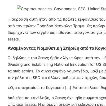
Η ακρόαση αυτή ήταν από τις πρώτες εμφανίσεις του 
από τον πρώην Πρόεδρο Ντόναλντ Τραμπ. Ως πρώην ε
βιομηχανία των crypto ως πιθανός παράγοντας για μ
assets.
Αναμένοντας Νομοθετική Στήριξη από το Κογ
Οι δηλώσεις του Άτκινς ήρθαν λίγες ώρες μετά την 
(Guiding and Establishing National Innovation for US 
τα stablecoins. Το συγκεκριμένο νομοσχέδιο, μαζί με
τον ρόλο της SEC και άλλων ρυθμιστικών αρχών, ό
«Ό,τι αποφασίσει το Κογκρέσο […] θα αποτελέσει θεμέ
Από τότε που ανέλαβε, ο Άτκινς έχει ήδη συμμετάσχε
ψηφιακά assets. Η επόμενη σημαντική εκδήλωση έχει π