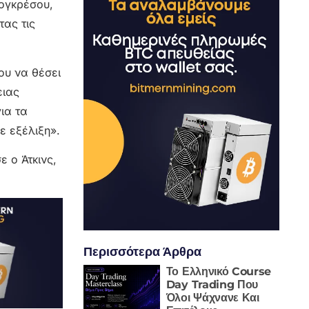
ογκρέσου,
τας τις
ου να θέσει
ειας
ια τα
ε εξέλιξη».
 ο Άτκινς,
Περισσότερα Άρθρα
Το Ελληνικό Course
Day Trading Που
Όλοι Ψάχνανε Και