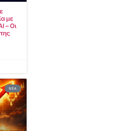
ε
α με
I – Οι
 της
ΝΈΑ