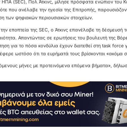
ΗΠΑ (SEC), Πολ Άτκινς, μίλησε πρόσφατα ενώπιον του Κ
τότε που ανέλαβε την ηγεσία της Επιτροπής, παρουσιάζον
ιση των ψηφιακών περιουσιακών στοιχείων.
 την εποπτεία της SEC, ο Άτκινς επανέλαβε τη δέσμευσή τ
αιότητα. Απαντώντας σε ερωτήσεις του βουλευτή της Βόρ
η για το πόσα κονδύλια έχουν διατεθεί στη task force γ
νέφερε ωστόσο ότι τα ευρήματά τους βρίσκονται «ακόμα σ
όμενους μήνες με προτεινόμενα επόμενα βήματα», δήλωσε