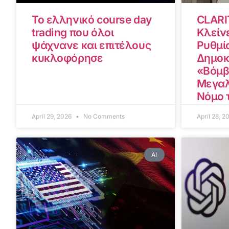
Το ελληνικό course day
CLARI
trading που όλοι
Κλείνε
ψάχνανε και επιτέλους
Ρυθμίσ
κυκλοφόρησε
Δημοκ
«Βόμβ
Μεγαλ
Νόμο 
April 29, 2026
No Comments
April 28, 
AI