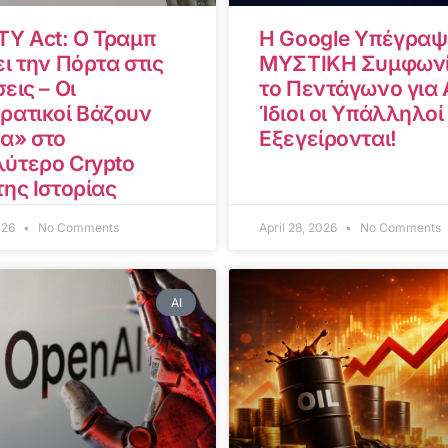
TY Act: Ο Τραμπ
Η Google Υπέγραψ
ι την Πόρτα στις
ΜΥΣΤΙΚΗ Συμφωνί
εις – Οι
το Πεντάγωνο για A
ρατικοί Βάζουν
Ίδιοι οι Υπάλληλοί
α» στο
Εξεγείρονται!
ύτερο Crypto
της Ιστορίας
2026
No Comments
April 28, 2026
No Comments
AI