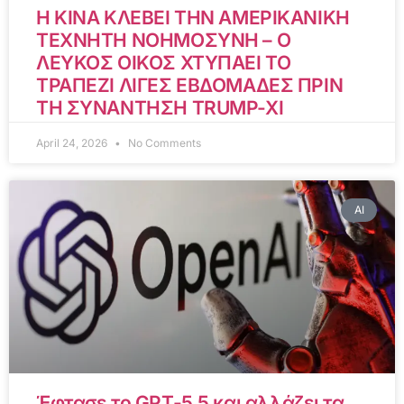
Η ΚΙΝΑ ΚΛΕΒΕΙ ΤΗΝ ΑΜΕΡΙΚΑΝΙΚΗ
ΤΕΧΝΗΤΗ ΝΟΗΜΟΣΥΝΗ – Ο
ΛΕΥΚΟΣ ΟΙΚΟΣ ΧΤΥΠΑΕΙ ΤΟ
ΤΡΑΠΕΖΙ ΛΙΓΕΣ ΕΒΔΟΜΑΔΕΣ ΠΡΙΝ
ΤΗ ΣΥΝΑΝΤΗΣΗ TRUMP-XI
April 24, 2026
No Comments
AI
Έφτασε το GPT-5.5 και αλλάζει τα