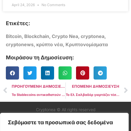
April 24, 2026
No Comments
Ετικέτες:
Bitcoin
,
Blockchain
,
Crypto Nea
,
cryptonea
,
cryptonews
,
κρύπτο νέα
,
Κρυπτονομίσματα
Μοιράσου τη Δημοσίευση:
ΠΡΟΗΓΟΥΜΕΝΗ ΔΗΜΟΣΙΕΥΣΗ
ΕΠΟΜΕΝΗ ΔΗΜΟΣΙΕΥΣΗ
Τα Stablecoins αντικαθιστούν το μπολιβάρ καθώς ο πληθωρισμός στη Βενεζουέλα εκτοξεύεται στο 229%
Το Ελ Σαλβαδόρ γιορτάζει τέσσερα χρόνια από την υιοθέτηση του Bitcoin με ανάμεικτα αποτελέσματα
Cryptonea © All rights reserved
Σεβόμαστε τα προσωπικά σας δεδομένα