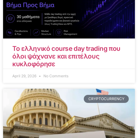
Το ελληνικό course day trading που
όλοι ψάχνανε και επιτέλους
κυκλοφόρησε
April 29, 2026
No Comments
CRYPTOCURRENCY