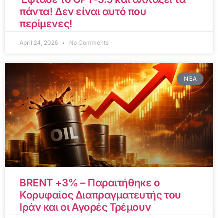
πάντα! Δεν είναι αυτό που
περίμενες!
April 24, 2026
No Comments
ΝΈΑ
BRENT +3% – Παραιτήθηκε ο
Κορυφαίος Διαπραγματευτής του
Ιράν και οι Αγορές Τρέμουν