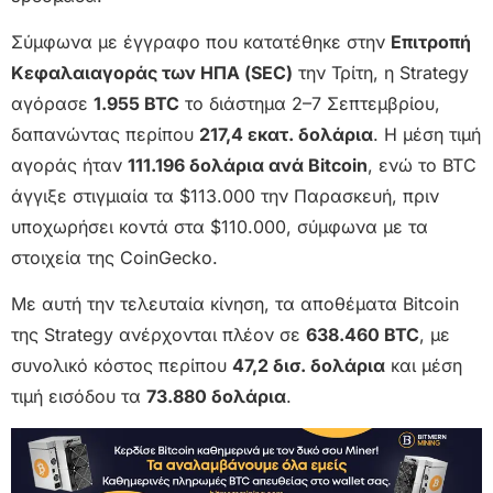
Σύμφωνα με έγγραφο που κατατέθηκε στην
Επιτροπή
Κεφαλαιαγοράς των ΗΠΑ (SEC)
την Τρίτη, η Strategy
αγόρασε
1.955 BTC
το διάστημα 2–7 Σεπτεμβρίου,
δαπανώντας περίπου
217,4 εκατ. δολάρια
. Η μέση τιμή
αγοράς ήταν
111.196 δολάρια ανά Bitcoin
, ενώ το BTC
άγγιξε στιγμιαία τα $113.000 την Παρασκευή, πριν
υποχωρήσει κοντά στα $110.000, σύμφωνα με τα
στοιχεία της CoinGecko.
Με αυτή την τελευταία κίνηση, τα αποθέματα Bitcoin
της Strategy ανέρχονται πλέον σε
638.460 BTC
, με
συνολικό κόστος περίπου
47,2 δισ. δολάρια
και μέση
τιμή εισόδου τα
73.880 δολάρια
.