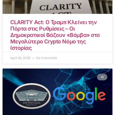
CLARITY Act: Ο Τραμπ Κλείνει την
Πόρτα στις Ρυθμίσεις – Οι
Δημοκρατικοί Βάζουν «Βόμβα» στο
Μεγαλύτερο Crypto Νόμο της
Ιστορίας
April 28, 2026
No Comments
AI