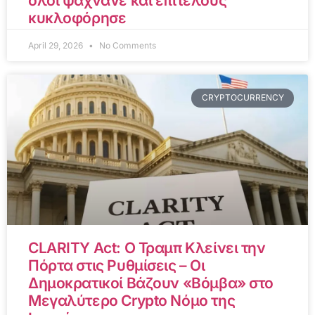
όλοι ψάχνανε και επιτέλους
κυκλοφόρησε
April 29, 2026
No Comments
CRYPTOCURRENCY
CLARITY Act: Ο Τραμπ Κλείνει την
Πόρτα στις Ρυθμίσεις – Οι
Δημοκρατικοί Βάζουν «Βόμβα» στο
Μεγαλύτερο Crypto Νόμο της