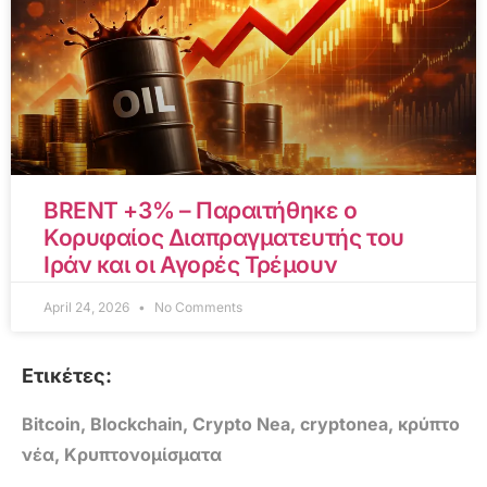
BRENT +3% – Παραιτήθηκε ο
Κορυφαίος Διαπραγματευτής του
Ιράν και οι Αγορές Τρέμουν
April 24, 2026
No Comments
Ετικέτες:
Bitcoin
,
Blockchain
,
Crypto Nea
,
cryptonea
,
κρύπτο
νέα
,
Κρυπτονομίσματα