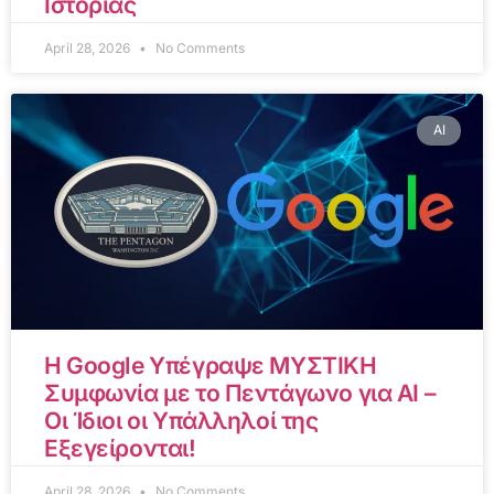
Ιστορίας
April 28, 2026
No Comments
AI
Η Google Υπέγραψε ΜΥΣΤΙΚΗ
Συμφωνία με το Πεντάγωνο για AI –
Οι Ίδιοι οι Υπάλληλοί της
Εξεγείρονται!
April 28, 2026
No Comments