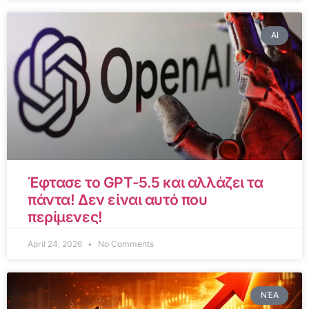
AI
Έφτασε το GPT-5.5 και αλλάζει τα
πάντα! Δεν είναι αυτό που
περίμενες!
April 24, 2026
No Comments
ΝΈΑ