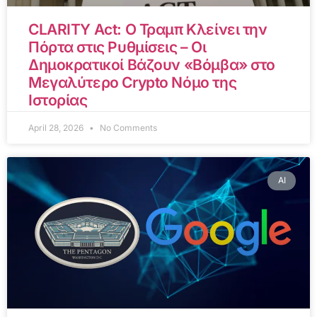
CLARITY Act: Ο Τραμπ Κλείνει την
Πόρτα στις Ρυθμίσεις – Οι
Δημοκρατικοί Βάζουν «Βόμβα» στο
Μεγαλύτερο Crypto Νόμο της
Ιστορίας
April 28, 2026
No Comments
AI