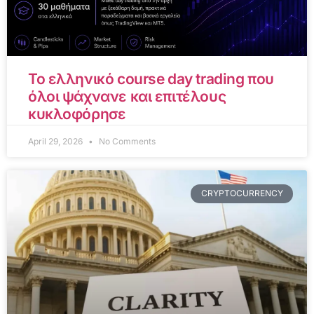
Το ελληνικό course day trading που
όλοι ψάχνανε και επιτέλους
κυκλοφόρησε
April 29, 2026
No Comments
CRYPTOCURRENCY