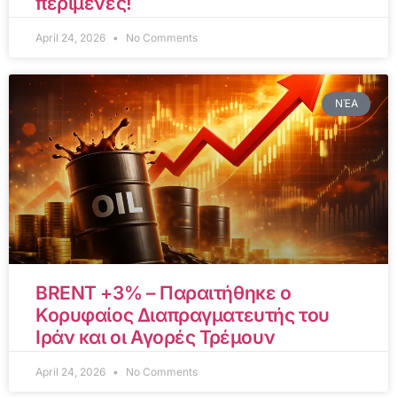
περίμενες!
April 24, 2026
No Comments
ΝΈΑ
BRENT +3% – Παραιτήθηκε ο
Κορυφαίος Διαπραγματευτής του
Ιράν και οι Αγορές Τρέμουν
April 24, 2026
No Comments