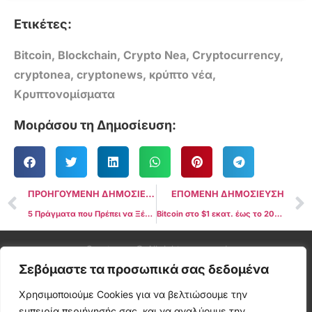
Ετικέτες:
Bitcoin
,
Blockchain
,
Crypto Nea
,
Cryptocurrency
,
cryptonea
,
cryptonews
,
κρύπτο νέα
,
Κρυπτονομίσματα
Μοιράσου τη Δημοσίευση:
ΠΡΟΗΓΟΥΜΕΝΗ ΔΗΜΟΣΙΕΥΣΗ
ΕΠΟΜΕΝΗ ΔΗΜΟΣΙΕΥΣΗ
5 Πράγματα που Πρέπει να Ξέρεις για το Bitcoin αυτή την Εβδομάδα – Το Bitcoin στοχεύει σε νέα υψηλά
Bitcoin στο $1 εκατ. έως το 2030; Ισχυρές προσωπικότητες προβλέπουν εκρηκτική άνοδο λόγω παγκόσμιου χρέους
Cryptonea © All rights reserved
Σεβόμαστε τα προσωπικά σας δεδομένα
Χρησιμοποιούμε Cookies για να βελτιώσουμε την
εμπειρία περιήγησής σας, και να αναλύουμε την