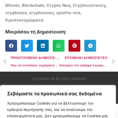
Bitcoin
,
Blockchain
,
Crypto Nea
,
Cryptocurrency
,
cryptonea
,
cryptonews
,
κρύπτο νέα
,
Κρυπτονομίσματα
Μοιράσου τη Δημοσίευση:
ΠΡΟΗΓΟΥΜΕΝΗ ΔΗΜΟΣΙΕΥΣΗ
ΕΠΟΜΕΝΗ ΔΗΜΟΣΙΕΥΣΗ
Πώς να εντοπίσεις νομίσματα πριν μπουν στην Binance ή την Coinbase
Χάκαραν τον επίσημο λογαριασμό του BNB Chain στο X — Προειδοποίηση CZ για phishing links
Cryptonea © All rights reserved
Σεβόμαστε τα προσωπικά σας δεδομένα
Χρησιμοποιούμε Cookies για να βελτιώσουμε την
εμπειρία περιήγησής σας, και να αναλύουμε την
επισκεψιμότητά μας. Δεν χρησιμοποιούμε τα Cookies μας