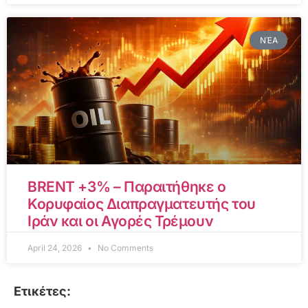
ΝΈΑ
BRENT +3% – Παραιτήθηκε ο
Κορυφαίος Διαπραγματευτής του
Ιράν και οι Αγορές Τρέμουν
April 24, 2026
No Comments
Ετικέτες: