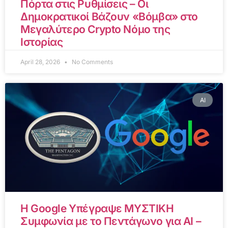
Πόρτα στις Ρυθμίσεις – Οι
Δημοκρατικοί Βάζουν «Βόμβα» στο
Μεγαλύτερο Crypto Νόμο της
Ιστορίας
April 28, 2026
No Comments
AI
Η Google Υπέγραψε ΜΥΣΤΙΚΗ
Συμφωνία με το Πεντάγωνο για AI –