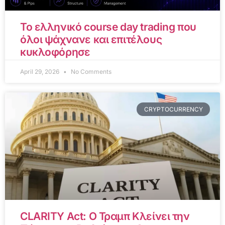
Το ελληνικό course day trading που
όλοι ψάχνανε και επιτέλους
κυκλοφόρησε
April 29, 2026
No Comments
CRYPTOCURRENCY
CLARITY Act: Ο Τραμπ Κλείνει την