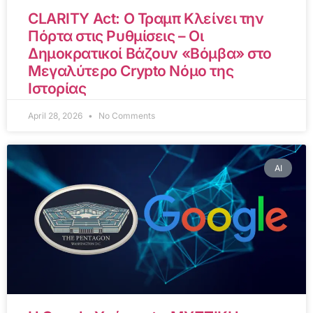
CLARITY Act: Ο Τραμπ Κλείνει την
Πόρτα στις Ρυθμίσεις – Οι
Δημοκρατικοί Βάζουν «Βόμβα» στο
Μεγαλύτερο Crypto Νόμο της
Ιστορίας
April 28, 2026
No Comments
AI