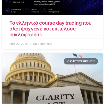
Το ελληνικό course day trading που
όλοι ψάχνανε και επιτέλους
κυκλοφόρησε
April 29, 2026
No Comments
CRYPTOCURRENCY