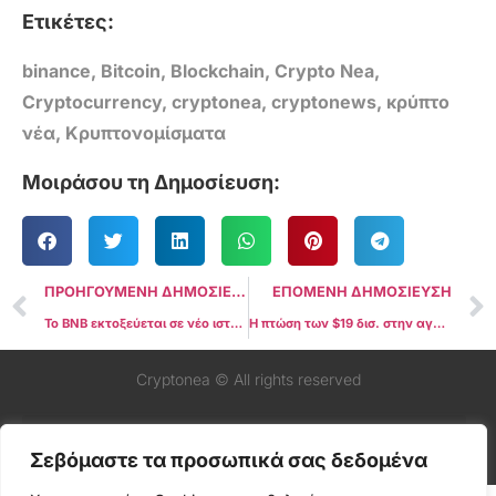
Ετικέτες:
binance
,
Bitcoin
,
Blockchain
,
Crypto Nea
,
Cryptocurrency
,
cryptonea
,
cryptonews
,
κρύπτο
νέα
,
Κρυπτονομίσματα
Μοιράσου τη Δημοσίευση:
ΠΡΟΗΓΟΥΜΕΝΗ ΔΗΜΟΣΙΕΥΣΗ
ΕΠΟΜΕΝΗ ΔΗΜΟΣΙΕΥΣΗ
Το BNB εκτοξεύεται σε νέο ιστορικό υψηλό παρά τη συντριβή $19 δισ. στην αγορά crypto
Η πτώση των $19 δισ. στην αγορά crypto θεωρείται «ελεγχόμενο reset» και όχι αλυσιδωτή κατάρρευση
Cryptonea © All rights reserved
Σεβόμαστε τα προσωπικά σας δεδομένα