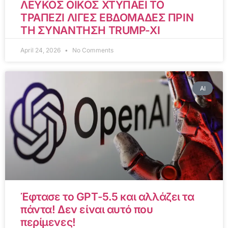
ΛΕΥΚΟΣ ΟΙΚΟΣ ΧΤΥΠΑΕΙ ΤΟ
ΤΡΑΠΕΖΙ ΛΙΓΕΣ ΕΒΔΟΜΑΔΕΣ ΠΡΙΝ
ΤΗ ΣΥΝΑΝΤΗΣΗ TRUMP-XI
April 24, 2026
No Comments
AI
Έφτασε το GPT-5.5 και αλλάζει τα
πάντα! Δεν είναι αυτό που
περίμενες!