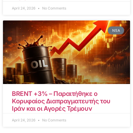
April 24, 2026
No Comments
ΝΈΑ
BRENT +3% – Παραιτήθηκε ο
Κορυφαίος Διαπραγματευτής του
Ιράν και οι Αγορές Τρέμουν
April 24, 2026
No Comments