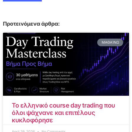
Προτεινόμενα άρθρα:
ΜΑΘΑΊΝΩ
Το ελληνικό course day trading που
όλοι ψάχνανε και επιτέλους
κυκλοφόρησε
April 29, 2026
No Comments