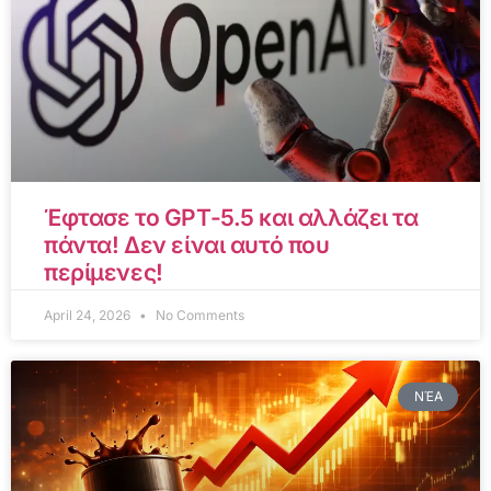
Έφτασε το GPT-5.5 και αλλάζει τα
πάντα! Δεν είναι αυτό που
περίμενες!
April 24, 2026
No Comments
ΝΈΑ