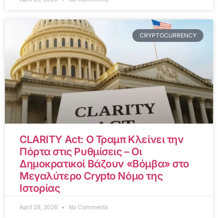
CRYPTOCURRENCY
CLARITY Act: Ο Τραμπ Κλείνει την
Πόρτα στις Ρυθμίσεις – Οι
Δημοκρατικοί Βάζουν «Βόμβα» στο
Μεγαλύτερο Crypto Νόμο της
Ιστορίας
April 28, 2026
No Comments