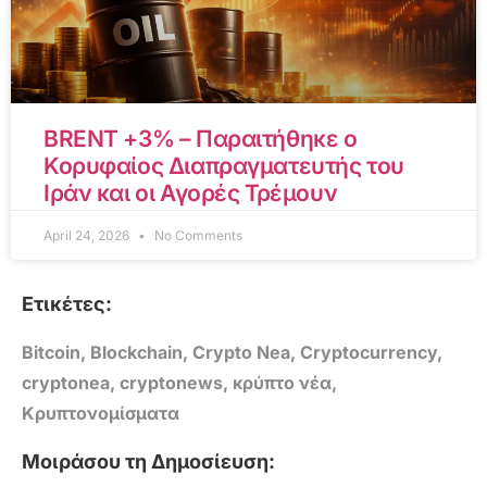
BRENT +3% – Παραιτήθηκε ο
Κορυφαίος Διαπραγματευτής του
Ιράν και οι Αγορές Τρέμουν
April 24, 2026
No Comments
Ετικέτες:
Bitcoin
,
Blockchain
,
Crypto Nea
,
Cryptocurrency
,
cryptonea
,
cryptonews
,
κρύπτο νέα
,
Κρυπτονομίσματα
Μοιράσου τη Δημοσίευση: