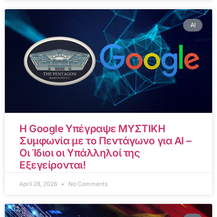
AI
Η Google Υπέγραψε ΜΥΣΤΙΚΗ
Συμφωνία με το Πεντάγωνο για AI –
Οι Ίδιοι οι Υπάλληλοί της
Εξεγείρονται!
April 28, 2026
No Comments