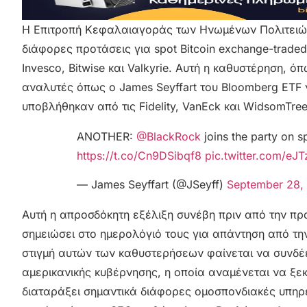
Η Επιτροπή Κεφαλαιαγοράς των Ηνωμένων Πολιτειών 
διάφορες προτάσεις για spot Bitcoin exchange-trad
Invesco, Bitwise και Valkyrie. Αυτή η καθυστέρηση,
αναλυτές όπως ο James Seyffart του Bloomberg ETF 
υποβλήθηκαν από τις Fidelity, VanEck και WidsomTree
ANOTHER:
@BlackRock
joins the party on 
https://t.co/Cn9DSibqf8
pic.twitter.com/eJ
— James Seyffart (@JSeyff)
September 28,
Αυτή η απροσδόκητη εξέλιξη συνέβη πριν από την πρ
σημειώσει στο ημερολόγιό τους για απάντηση από τη
στιγμή αυτών των καθυστερήσεων φαίνεται να συνδέετ
αμερικανικής κυβέρνησης, η οποία αναμένεται να ξεκ
διαταράξει σημαντικά διάφορες ομοσπονδιακές υπηρ