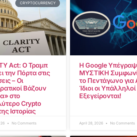
CRYPTOCURRENCY
TY Act: Ο Τραμπ
Η Google Υπέγραψ
ι την Πόρτα στις
ΜΥΣΤΙΚΗ Συμφωνί
εις – Οι
το Πεντάγωνο για A
ρατικοί Βάζουν
Ίδιοι οι Υπάλληλοί
α» στο
Εξεγείρονται!
ύτερο Crypto
της Ιστορίας
2026
No Comments
April 28, 2026
No Comments