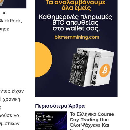
 με
BlackRock,
φησε
ντες είχαν
Η χρονική
Περισσότερα Άρθρα
ς
Το Ελληνικό Course
ορούσε να
Day Trading Που
μιστικών
Όλοι Ψάχνανε Και