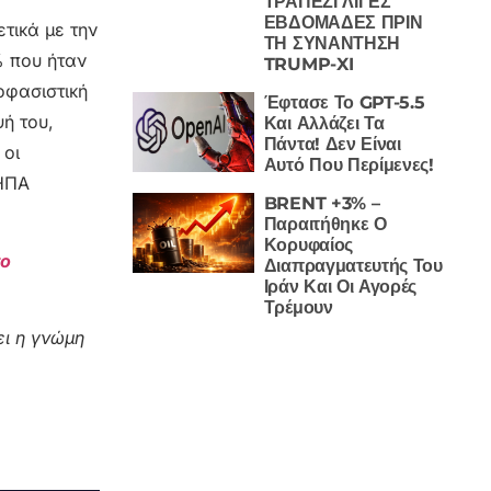
ΤΡΑΠΕΖΙ ΛΙΓΕΣ
ΕΒΔΟΜΑΔΕΣ ΠΡΙΝ
τικά με την
ΤΗ ΣΥΝΑΝΤΗΣΗ
% που ήταν
TRUMP-XI
οφασιστική
Έφτασε Το GPT-5.5
ή του,
Και Αλλάζει Τα
Πάντα! Δεν Είναι
 οι
Αυτό Που Περίμενες!
 ΗΠΑ
BRENT +3% –
Παραιτήθηκε Ο
Κορυφαίος
το
Διαπραγματευτής Του
Ιράν Και Οι Αγορές
Τρέμουν
ι η γνώμη