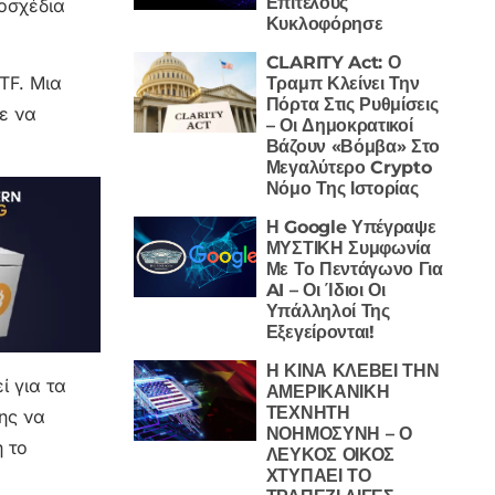
Επιτέλους
οσχέδια
Κυκλοφόρησε
CLARITY Act: Ο
ETF. Μια
Τραμπ Κλείνει Την
Πόρτα Στις Ρυθμίσεις
ε να
– Οι Δημοκρατικοί
Βάζουν «Βόμβα» Στο
Μεγαλύτερο Crypto
Νόμο Της Ιστορίας
Η Google Υπέγραψε
ΜΥΣΤΙΚΗ Συμφωνία
Με Το Πεντάγωνο Για
AI – Οι Ίδιοι Οι
Υπάλληλοί Της
Εξεγείρονται!
Η ΚΙΝΑ ΚΛΕΒΕΙ ΤΗΝ
ί για τα
ΑΜΕΡΙΚΑΝΙΚΗ
ΤΕΧΝΗΤΗ
ης να
ΝΟΗΜΟΣΥΝΗ – Ο
 το
ΛΕΥΚΟΣ ΟΙΚΟΣ
ΧΤΥΠΑΕΙ ΤΟ