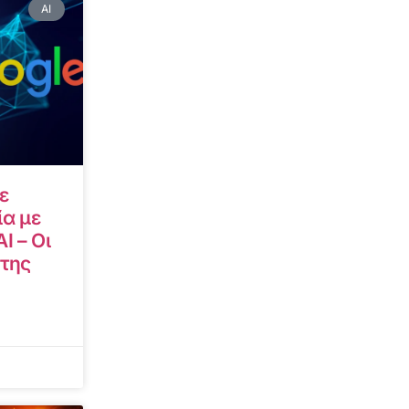
AI
ε
α με
I – Οι
 της