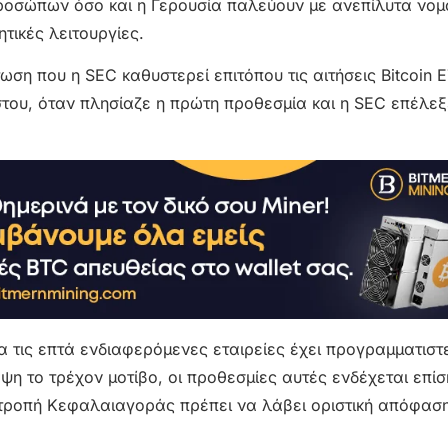
ροσώπων όσο και η Γερουσία παλεύουν με ανεπίλυτα νομ
τικές λειτουργίες.
τωση που η SEC καθυστερεί επιτόπου τις αιτήσεις Bitcoin 
του, όταν πλησίαζε η πρώτη προθεσμία και η SEC επέλεξ
 τις επτά ενδιαφερόμενες εταιρείες έχει προγραμματιστε
η το τρέχον μοτίβο, οι προθεσμίες αυτές ενδέχεται επίσ
ιτροπή Κεφαλαιαγοράς πρέπει να λάβει οριστική απόφαση