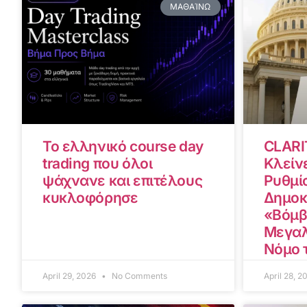
ΜΑΘΑΊΝΩ
Το ελληνικό course day
CLARI
trading που όλοι
Κλείνε
ψάχνανε και επιτέλους
Ρυθμίσ
κυκλοφόρησε
Δημοκ
«Βόμβ
Μεγαλ
Νόμο 
April 29, 2026
No Comments
April 28, 