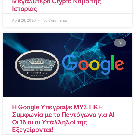
Μεγαλύτερο Crypto Νόμο της
Ιστορίας
April 28, 2026
No Comments
AI
Η Google Υπέγραψε ΜΥΣΤΙΚΗ
Συμφωνία με το Πεντάγωνο για AI –
Οι Ίδιοι οι Υπάλληλοί της
Εξεγείρονται!