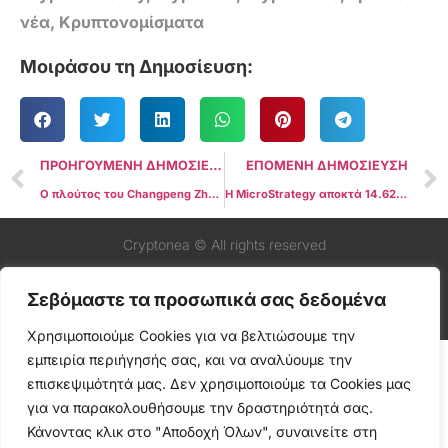
νέα
,
Κρυπτονομίσματα
Μοιράσου τη Δημοσίευση:
ΠΡΟΗΓΟΥΜΕΝΗ ΔΗΜΟΣΙΕΥΣΗ
ΕΠΟΜΕΝΗ ΔΗΜΟΣΙΕΥΣΗ
Ο πλούτος του Changpeng Zhao αυξάνεται κατά 25 δισεκατομμύρια δολάρια το 2023 παρά τις νομικές προκλήσεις
Η MicroStrategy αποκτά 14.620 Bitcoin εν αναμονή της πιθανής έγκρισης σε ETF
Cryptonea © All rights reserved
Σεβόμαστε τα προσωπικά σας δεδομένα
Χρησιμοποιούμε Cookies για να βελτιώσουμε την
εμπειρία περιήγησής σας, και να αναλύουμε την
επισκεψιμότητά μας. Δεν χρησιμοποιούμε τα Cookies μας
για να παρακολουθήσουμε την δραστηριότητά σας.
Κάνοντας κλικ στο "Αποδοχή Όλων", συναινείτε στη