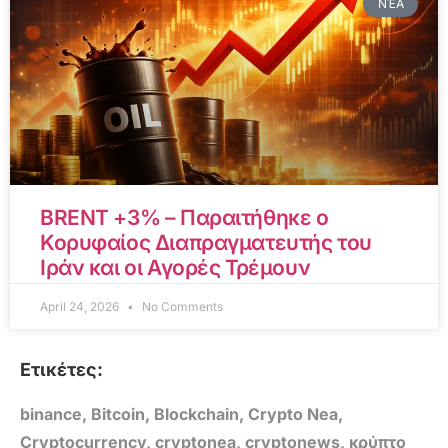
ΝΈΑ
BRENT +3% – Παραιτήθηκε ο
Κορυφαίος Διαπραγματευτής του
Ιράν και οι Αγορές Τρέμουν
April 24, 2026
No Comments
Ετικέτες:
binance
,
Bitcoin
,
Blockchain
,
Crypto Nea
,
Cryptocurrency
,
cryptonea
,
cryptonews
,
κρύπτο