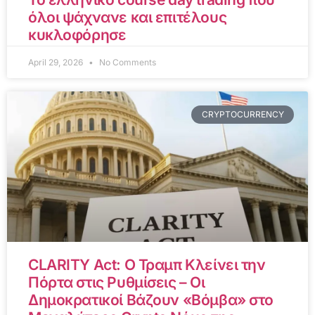
όλοι ψάχνανε και επιτέλους
κυκλοφόρησε
April 29, 2026
No Comments
CRYPTOCURRENCY
CLARITY Act: Ο Τραμπ Κλείνει την
Πόρτα στις Ρυθμίσεις – Οι
Δημοκρατικοί Βάζουν «Βόμβα» στο