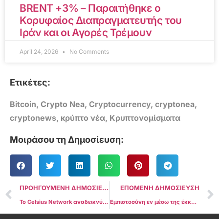
BRENT +3% – Παραιτήθηκε ο
Κορυφαίος Διαπραγματευτής του
Ιράν και οι Αγορές Τρέμουν
April 24, 2026
No Comments
Ετικέτες:
Bitcoin
,
Crypto Nea
,
Cryptocurrency
,
cryptonea
,
cryptonews
,
κρύπτο νέα
,
Κρυπτονομίσματα
Μοιράσου τη Δημοσίευση:
ΠΡΟΗΓΟΥΜΕΝΗ ΔΗΜΟΣΙΕΥΣΗ
ΕΠΟΜΕΝΗ ΔΗΜΟΣΙΕΥΣΗ
Το Celsius Network αναδεικνύεται νικητής: Διακανονισμοί για την έξοδο από την πτώχευση
Εμπιστοσύνη εν μέσω της έκκλησης της SEC: Ο δικηγόρος πιστεύει ότι οι κάτοχοι XRP θα επικρατήσουν