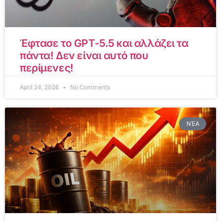
Έφτασε το GPT-5.5 και αλλάζει τα
πάντα! Δεν είναι αυτό που
περίμενες!
April 24, 2026
No Comments
ΝΈΑ