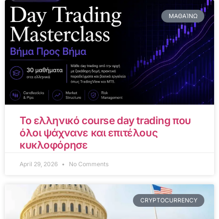
ΜΑΘΑΊΝΩ
Το ελληνικό course day trading που
όλοι ψάχνανε και επιτέλους
κυκλοφόρησε
April 29, 2026
No Comments
CRYPTOCURRENCY