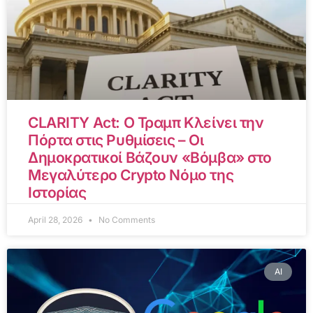
CLARITY Act: Ο Τραμπ Κλείνει την
Πόρτα στις Ρυθμίσεις – Οι
Δημοκρατικοί Βάζουν «Βόμβα» στο
Μεγαλύτερο Crypto Νόμο της
Ιστορίας
April 28, 2026
No Comments
AI