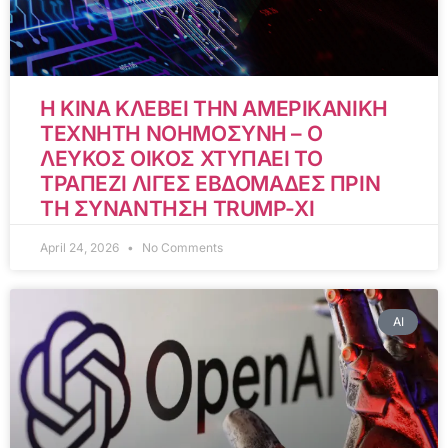
Η ΚΙΝΑ ΚΛΕΒΕΙ ΤΗΝ ΑΜΕΡΙΚΑΝΙΚΗ
ΤΕΧΝΗΤΗ ΝΟΗΜΟΣΥΝΗ – Ο
ΛΕΥΚΟΣ ΟΙΚΟΣ ΧΤΥΠΑΕΙ ΤΟ
ΤΡΑΠΕΖΙ ΛΙΓΕΣ ΕΒΔΟΜΑΔΕΣ ΠΡΙΝ
ΤΗ ΣΥΝΑΝΤΗΣΗ TRUMP-XI
April 24, 2026
No Comments
AI