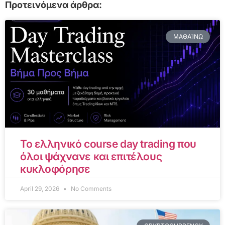
Προτεινόμενα άρθρα:
ΜΑΘΑΊΝΩ
Το ελληνικό course day trading που
όλοι ψάχνανε και επιτέλους
κυκλοφόρησε
April 29, 2026
No Comments