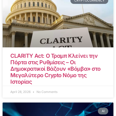
CRYPTOCURRENCY
CLARITY Act: Ο Τραμπ Κλείνει την
Πόρτα στις Ρυθμίσεις – Οι
Δημοκρατικοί Βάζουν «Βόμβα» στο
Μεγαλύτερο Crypto Νόμο της
Ιστορίας
April 28, 2026
No Comments
AI