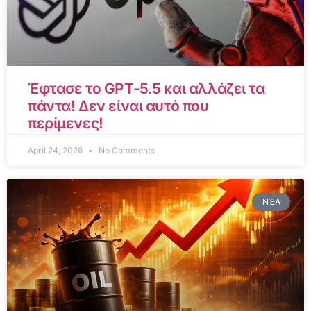
Έφτασε το GPT-5.5 και αλλάζει τα
πάντα! Δεν είναι αυτό που
περίμενες!
April 24, 2026
No Comments
ΝΈΑ