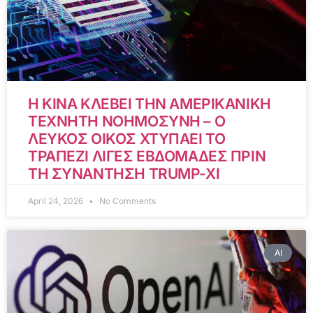
Η ΚΙΝΑ ΚΛΕΒΕΙ ΤΗΝ ΑΜΕΡΙΚΑΝΙΚΗ
ΤΕΧΝΗΤΗ ΝΟΗΜΟΣΥΝΗ – Ο
ΛΕΥΚΟΣ ΟΙΚΟΣ ΧΤΥΠΑΕΙ ΤΟ
ΤΡΑΠΕΖΙ ΛΙΓΕΣ ΕΒΔΟΜΑΔΕΣ ΠΡΙΝ
ΤΗ ΣΥΝΑΝΤΗΣΗ TRUMP-XI
April 24, 2026
No Comments
AI