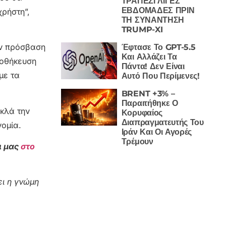
ΤΡΑΠΕΖΙ ΛΙΓΕΣ
ΕΒΔΟΜΑΔΕΣ ΠΡΙΝ
ρήστη”,
ΤΗ ΣΥΝΑΝΤΗΣΗ
TRUMP-XI
υν πρόσβαση
Έφτασε Το GPT-5.5
Και Αλλάζει Τα
ποθήκευση
Πάντα! Δεν Είναι
με τα
Αυτό Που Περίμενες!
BRENT +3% –
Παραιτήθηκε Ο
ακλά την
Κορυφαίος
Διαπραγματευτής Του
ομία.
Ιράν Και Οι Αγορές
Τρέμουν
ι μας
στο
ι η γνώμη