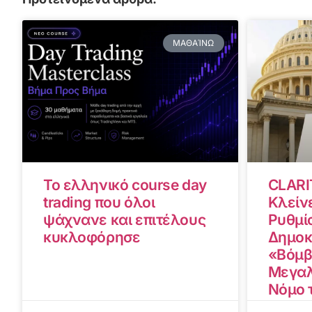
ΜΑΘΑΊΝΩ
Το ελληνικό course day
CLARI
trading που όλοι
Κλείνε
ψάχνανε και επιτέλους
Ρυθμίσ
κυκλοφόρησε
Δημοκ
«Βόμβ
Μεγαλ
Νόμο 