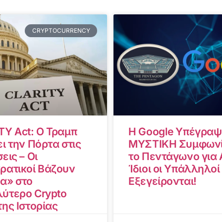
CRYPTOCURRENCY
TY Act: Ο Τραμπ
Η Google Υπέγραψ
ι την Πόρτα στις
ΜΥΣΤΙΚΗ Συμφωνί
εις – Οι
το Πεντάγωνο για A
ρατικοί Βάζουν
Ίδιοι οι Υπάλληλοί
α» στο
Εξεγείρονται!
ύτερο Crypto
της Ιστορίας