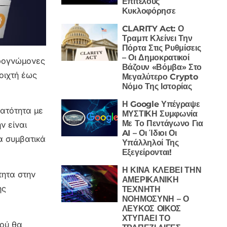
Επιτέλους
Κυκλοφόρησε
CLARITY Act: Ο
Τραμπ Κλείνει Την
Πόρτα Στις Ρυθμίσεις
– Οι Δημοκρατικοί
ιρογνώμονες
Βάζουν «Βόμβα» Στο
οιχτή έως
Μεγαλύτερο Crypto
Νόμο Της Ιστορίας
Η Google Υπέγραψε
βατότητα με
ΜΥΣΤΙΚΗ Συμφωνία
Με Το Πεντάγωνο Για
ν είναι
AI – Οι Ίδιοι Οι
α συμβατικά
Υπάλληλοί Της
Εξεγείρονται!
Η ΚΙΝΑ ΚΛΕΒΕΙ ΤΗΝ
τητα στην
ΑΜΕΡΙΚΑΝΙΚΗ
ης
ΤΕΧΝΗΤΗ
ΝΟΗΜΟΣΥΝΗ – Ο
ΛΕΥΚΟΣ ΟΙΚΟΣ
ΧΤΥΠΑΕΙ ΤΟ
ιού θα