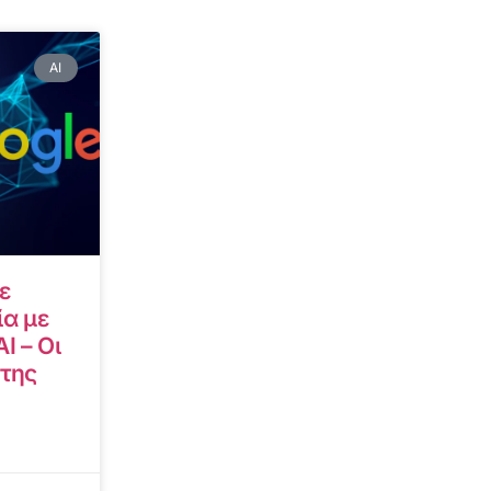
AI
ε
α με
I – Οι
 της