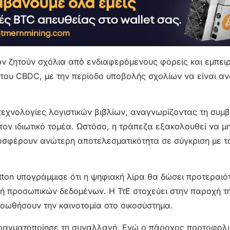
κών ζητούν σχόλια από ενδιαφερόμενους φορείς και εμπε
 του CBDC, με την περίοδο υποβολής σχολίων να είναι αν
ς τεχνολογίες λογιστικών βιβλίων, αναγνωρίζοντας τη συμ
ον ιδιωτικό τομέα. Ωστόσο, η τράπεζα εξακολουθεί να μη
ροσφέρουν ανώτερη αποτελεσματικότητα σε σύγκριση με τ
tton υπογράμμισε ότι η ψηφιακή λίρα θα δώσει προτεραιό
γή προσωπικών δεδομένων. Η ΤτΕ στοχεύει στην παροχή τ
ροωθήσουν την καινοτομία στο οικοσύστημα.
πραγματοποίησε τη συναλλαγή. Ενώ ο πάροχος πορτοφολ