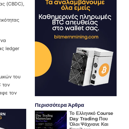
ας (CBDC),
ικότητας
 να
ας ledger
μικών του
 τον
αφε τον
Περισσότερα Άρθρα
Το Ελληνικό Course
Day Trading Που
Όλοι Ψάχνανε Και