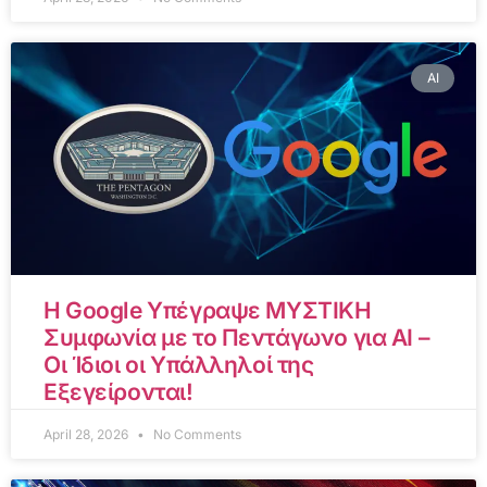
AI
Η Google Υπέγραψε ΜΥΣΤΙΚΗ
Συμφωνία με το Πεντάγωνο για AI –
Οι Ίδιοι οι Υπάλληλοί της
Εξεγείρονται!
April 28, 2026
No Comments