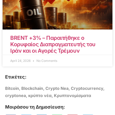
BRENT +3% – Παραιτήθηκε ο
Κορυφαίος Διαπραγματευτής του
Ιράν και οι Αγορές Τρέμουν
April 24, 2026
No Comments
Ετικέτες:
Bitcoin
,
Blockchain
,
Crypto Nea
,
Cryptocurrency
,
cryptonea
,
κρύπτο νέα
,
Κρυπτονομίσματα
Μοιράσου τη Δημοσίευση: