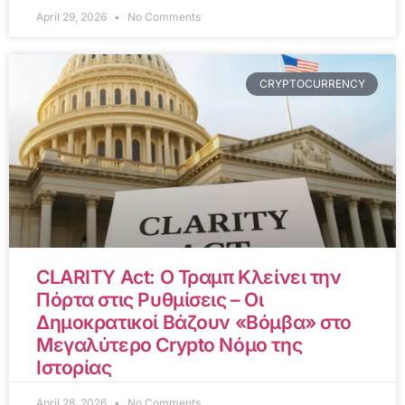
April 29, 2026
No Comments
CRYPTOCURRENCY
CLARITY Act: Ο Τραμπ Κλείνει την
Πόρτα στις Ρυθμίσεις – Οι
Δημοκρατικοί Βάζουν «Βόμβα» στο
Μεγαλύτερο Crypto Νόμο της
Ιστορίας
April 28, 2026
No Comments