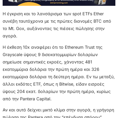
Η έγκριση και το λανσάρισμα των spot ETFs Ether
συνέβη ταυτόχρονα με τις πρώτες διανομές BTC από
το Mt. Gox, αυξάνοντας τις πιέσεις πώλησης στην
αγορά.
Η έκθεση 10x αναφέρει ότι το Ethereum Trust της
Grayscale ύψους 9 δισεκατομμυρίων δολαρίων
σημείωσε σημαντικές εκροές, χάνοντας 481
εκατομμύρια δολάρια την πρώτη ημέρα και 326
εκατομμύρια δολάρια τη δεύτερη ημέρα. Εν τω μεταξύ,
άλλοι εκδότες ETF, όπως η Bitwise, είδαν εισροές
ύψους 204 εκατ. δολαρίων την πρώτη ημέρα, κυρίως
από την Pantera Capital.
Αν και αυτό δείχνει μικτό κλίμα στην αγορά, η γρήγορη
πώληση της Pantera από την “επένδυση σπόρου”