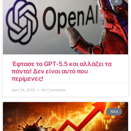
AI
Έφτασε το GPT-5.5 και αλλάζει τα
πάντα! Δεν είναι αυτό που
περίμενες!
April 24, 2026
No Comments
ΝΈΑ