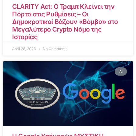
CLARITY Act: Ο Τραμπ Κλείνει την
Πόρτα στις Ρυθμίσεις – Οι
Δημοκρατικοί Βάζουν «Βόμβα» στο
Μεγαλύτερο Crypto Νόμο της
Ιστορίας
April 28, 2026
No Comments
AI