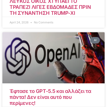
ΛΕΥΚΟΣ ΟΙΚΟΣ ΧΤΥΠΑΕΙ ΤΟ
ΤΡΑΠΕΖΙ ΛΙΓΕΣ ΕΒΔΟΜΑΔΕΣ ΠΡΙΝ
ΤΗ ΣΥΝΑΝΤΗΣΗ TRUMP-XI
April 24, 2026
No Comments
AI
Έφτασε το GPT-5.5 και αλλάζει τα
πάντα! Δεν είναι αυτό που
περίμενες!