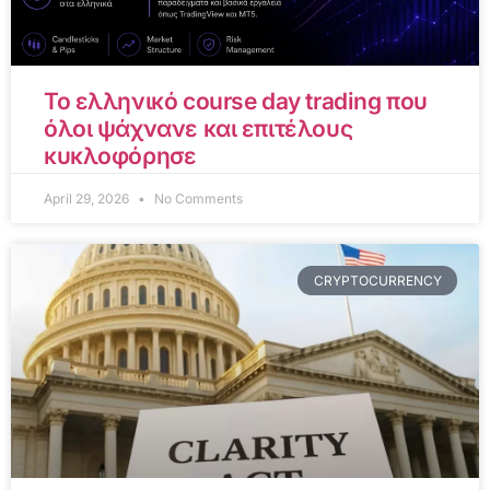
Το ελληνικό course day trading που
όλοι ψάχνανε και επιτέλους
κυκλοφόρησε
April 29, 2026
No Comments
CRYPTOCURRENCY