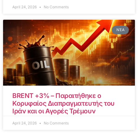
April 24, 2026
No Comments
ΝΈΑ
BRENT +3% – Παραιτήθηκε ο
Κορυφαίος Διαπραγματευτής του
Ιράν και οι Αγορές Τρέμουν
April 24, 2026
No Comments