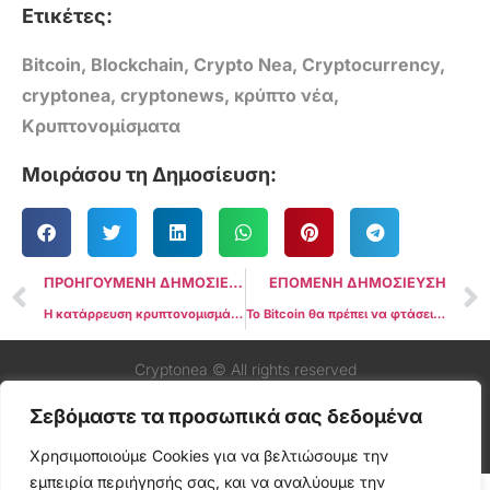
Ετικέτες:
Bitcoin
,
Blockchain
,
Crypto Nea
,
Cryptocurrency
,
cryptonea
,
cryptonews
,
κρύπτο νέα
,
Κρυπτονομίσματα
Μοιράσου τη Δημοσίευση:
ΠΡΟΗΓΟΥΜΕΝΗ ΔΗΜΟΣΙΕΥΣΗ
ΕΠΟΜΕΝΗ ΔΗΜΟΣΙΕΥΣΗ
Η κατάρρευση κρυπτονομισμάτων $510 δισεκατομμυρίων διαγράφει τα κέρδη του 2024 για κορυφαία 50 Coins
Το Bitcoin θα πρέπει να φτάσει σε χαμηλά $40.000 για την ιδανική είσοδο στην αγορά, λέει η 10x Research
Cryptonea © All rights reserved
Σεβόμαστε τα προσωπικά σας δεδομένα
Χρησιμοποιούμε Cookies για να βελτιώσουμε την
εμπειρία περιήγησής σας, και να αναλύουμε την